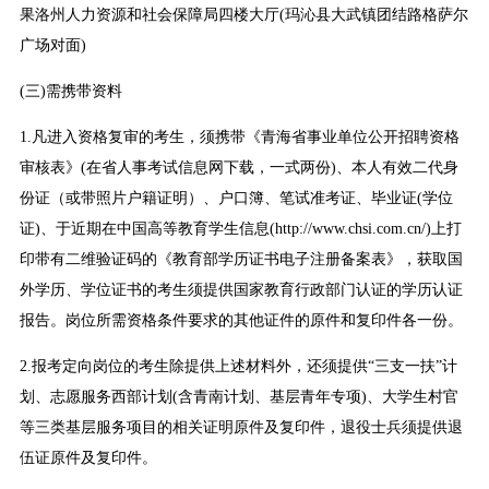
果洛州人力资源和社会保障局四楼大厅(玛沁县大武镇团结路格萨尔
广场对面)
(三)需携带资料
1.凡进入资格复审的考生，须携带《青海省事业单位公开招聘资格
审核表》(在省人事考试信息网下载，一式两份)、本人有效二代身
份证（或带照片户籍证明）、户口簿、笔试准考证、毕业证(学位
证)、于近期在中国高等教育学生信息(http://www.chsi.com.cn/)上打
印带有二维验证码的《教育部学历证书电子注册备案表》，获取国
外学历、学位证书的考生须提供国家教育行政部门认证的学历认证
报告。岗位所需资格条件要求的其他证件的原件和复印件各一份。
2.报考定向岗位的考生除提供上述材料外，还须提供“三支一扶”计
划、志愿服务西部计划(含青南计划、基层青年专项)、大学生村官
等三类基层服务项目的相关证明原件及复印件，退役士兵须提供退
伍证原件及复印件。