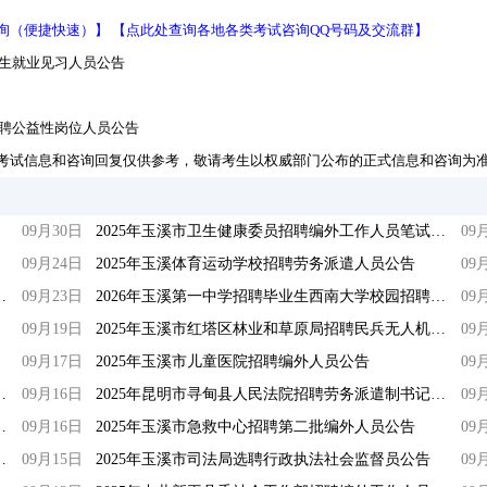
询（便捷快速）】
【点此处查询各地各类考试咨询QQ号码及交流群】
业生就业见习人员公告
招聘公益性岗位人员公告
考试信息和咨询回复仅供参考，敬请考生以权威部门公布的正式信息和咨询为
09月30日
2025年玉溪市卫生健康委员招聘编外工作人员笔试相关事宜通知
09
09月24日
2025年玉溪体育运动学校招聘劳务派遣人员公告
09
服务中心招聘编制外工作人员公告
09月23日
2026年玉溪第一中学招聘毕业生西南大学校园招聘综合成绩
09
09月19日
2025年玉溪市红塔区林业和草原局招聘民兵无人机森林草原防灭火分队队员公告
09
09月17日
2025年玉溪市儿童医院招聘编外人员公告
09
聘工作人员招聘计划裁减公告
09月16日
2025年昆明市寻甸县人民法院招聘劳务派遣制书记员公告
09
联合会公益性岗位招聘公告
09月16日
2025年玉溪市急救中心招聘第二批编外人员公告
09
据（截至9月14日24:00）
09月15日
2025年玉溪市司法局选聘行政执法社会监督员公告
09