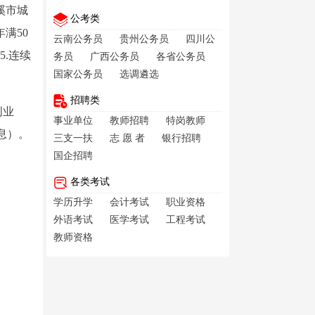
溪市城
公考类
满50
云南公务员
贵州公务员
四川公
.连续
务员
广西公务员
各省公务员
国家公务员
选调遴选
招聘类
创业
事业单位
教师招聘
特岗教师
息）。
三支一扶
志 愿 者
银行招聘
国企招聘
各类考试
学历升学
会计考试
职业资格
外语考试
医学考试
工程考试
教师资格