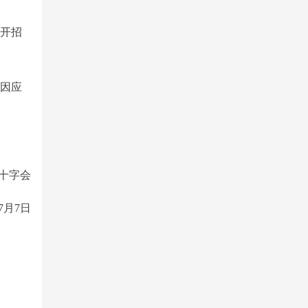
公开招
若因应
十字会
年7月7日