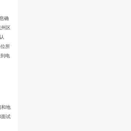
信息确
克州区
确认
岗位所
接到电
间和地
和面试