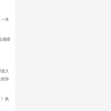
，一并
总成绩
得进入
告安排
）》执