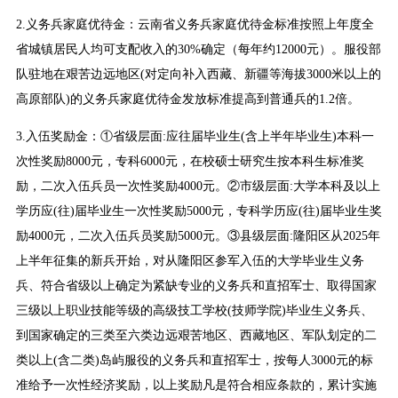
2.义务兵家庭优待金：云南省义务兵家庭优待金标准按照上年度全
省城镇居民人均可支配收入的30%确定（每年约12000元）。服役部
队驻地在艰苦边远地区(对定向补入西藏、新疆等海拔3000米以上的
高原部队)的义务兵家庭优待金发放标准提高到普通兵的1.2倍。
3.入伍奖励金：①省级层面:应往届毕业生(含上半年毕业生)本科一
次性奖励8000元，专科6000元，在校硕士研究生按本科生标准奖
励，二次入伍兵员一次性奖励4000元。②市级层面:大学本科及以上
学历应(往)届毕业生一次性奖励5000元，专科学历应(往)届毕业生奖
励4000元，二次入伍兵员奖励5000元。③县级层面:隆阳区从2025年
上半年征集的新兵开始，对从隆阳区参军入伍的大学毕业生义务
兵、符合省级以上确定为紧缺专业的义务兵和直招军士、取得国家
三级以上职业技能等级的高级技工学校(技师学院)毕业生义务兵、
到国家确定的三类至六类边远艰苦地区、西藏地区、军队划定的二
类以上(含二类)岛屿服役的义务兵和直招军士，按每人3000元的标
准给予一次性经济奖励，以上奖励凡是符合相应条款的，累计实施