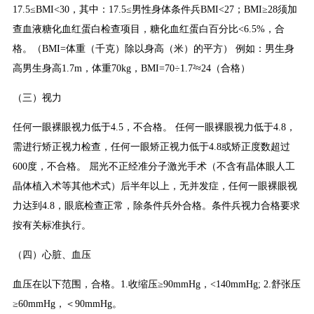
17.5≤BMI<30，其中：17.5≤男性身体条件兵BMI<27；BMI≥28须加
查血液糖化血红蛋白检查项目，糖化血红蛋白百分比<6.5%，合
格。（BMI=体重（千克）除以身高（米）的平方） 例如：男生身
高男生身高1.7m，体重70kg，BMI=70÷1.7²≈24（合格）
（三）视力
任何一眼裸眼视力低于4.5，不合格。 任何一眼裸眼视力低于4.8，
需进行矫正视力检查，任何一眼矫正视力低于4.8或矫正度数超过
600度，不合格。 屈光不正经准分子激光手术（不含有晶体眼人工
晶体植入术等其他术式）后半年以上，无并发症，任何一眼裸眼视
力达到4.8，眼底检查正常，除条件兵外合格。条件兵视力合格要求
按有关标准执行。
（四）心脏、血压
血压在以下范围，合格。1.收缩压≥90mmHg，<140mmHg; 2.舒张压
≥60mmHg，＜90mmHg。