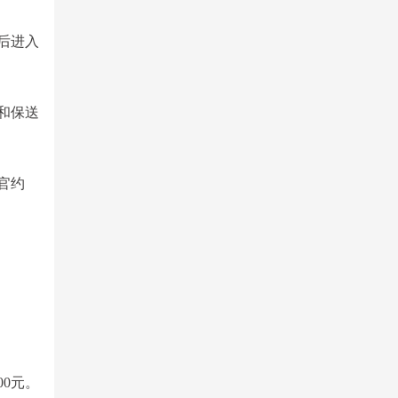
后进入
和保送
官约
00元。