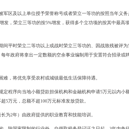
。被军区及以上单位授予荣誉称号或者荣立一等功的按照当年义务
0%增发，荣立三等功的按5%增发，获得多个立功项的按其中最高
期间平时荣立二等功以上或战时荣立三等功的、因战致残被评为5
。每年政府将拿出一定数额的空余事业编制用于安置符合招录或
活困难，将优先享受农村或城镇最低生活保障待遇。
规定程序向当地小额贷款担保机构和金融机构申请5万元以内小
超5万元，总额不超100万元标准发放贷款。
最长为2年）由政府提供的职业教育和技能培训。
的，除国家限制的行业外，自领取税务登记证之日起，3年内免