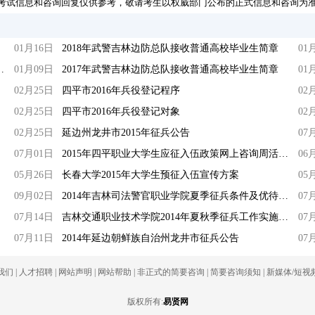
考试信息和咨询回复仅供参考，敬请考生以权威部门公布的正式信息和咨询为
01月16日
2018年武警吉林边防总队接收普通高校毕业生简章
01
收普通高校毕业生报名时间
01月09日
2017年武警吉林边防总队接收普通高校毕业生简章
01
02月25日
四平市2016年兵役登记程序
02
02月25日
四平市2016年兵役登记对象
02
02月25日
延边州龙井市2015年征兵公告
07
07月01日
2015年四平职业大学生应征入伍政策网上咨询周活动通知
06
05月26日
长春大学2015年大学生预征入伍宣传方案
05
09月02日
2014年吉林司法警官职业学院夏季征兵条件及优待政策
07
07月14日
吉林交通职业技术学院2014年夏秋季征兵工作实施方案
07
07月11日
2014年延边朝鲜族自治州龙井市征兵公告
07
我们
|
人才招聘
|
网站声明
|
网站帮助
|
非正式的简要咨询
|
简要咨询须知
|
新媒体/短视
版权所有:
易贤网