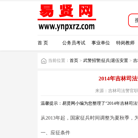
首 页
公务员考试
事业单位
特岗教师
当前位置：
首页
>
武警招警|征兵|退伍安置
>
吉
2014年吉林
来源：吉林司法警官职业学院网
温馨提示：易贤网小编为您整理了“2014年吉林司
从2013年起，国家征兵时间调整为夏秋季
一、应征条件