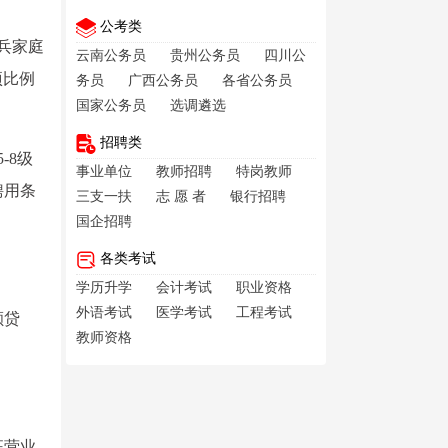
公考类
兵家庭
云南公务员
贵州公务员
四川公
项比例
务员
广西公务员
各省公务员
国家公务员
选调遴选
招聘类
-8级
事业单位
教师招聘
特岗教师
聘用条
三支一扶
志 愿 者
银行招聘
国企招聘
各类考试
学历升学
会计考试
职业资格
外语考试
医学考试
工程考试
额贷
教师资格
征营业