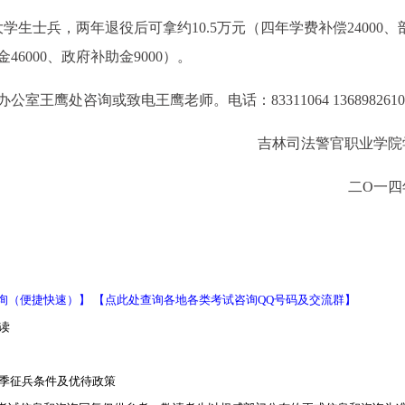
生士兵，两年退役后可拿约10.5万元（四年学费补偿24000、
金46000、政府补助金9000）。
王鹰处咨询或致电王鹰老师。电话：83311064 1368982610
吉林司法警官职业学院
二O一四
询（便捷快速）】
【点此处查询各地各类考试咨询QQ号码及交流群】
读
夏季征兵条件及优待政策