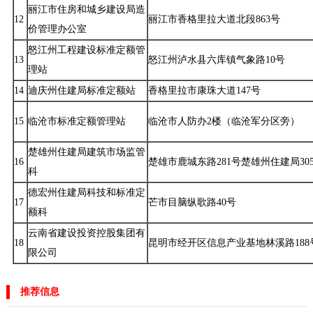
丽江市住房和城乡建设局造
12
丽江市香格里拉大道北段863号
价管理办公室
怒江州工程建设标准定额管
13
怒江州泸水县六库镇气象路10号
理站
14
迪庆州住建局标准定额站
香格里拉市康珠大道147号
15
临沧市标准定额管理站
临沧市人防办2楼（临沧军分区旁）
楚雄州住建局建筑市场监管
16
楚雄市鹿城东路281号楚雄州住建局30
科
德宏州住建局科技和标准定
17
芒市目脑纵歌路40号
额科
云南省建设投资控股集团有
18
昆明市经开区信息产业基地林溪路188
限公司
推荐信息