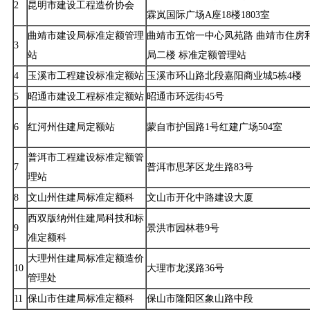
2
昆明市建设工程造价协会
霖岚国际广场A座18楼1803室
曲靖市建设局标准定额管理
曲靖市五馆一中心凤苑路 曲靖市住房
3
站
局二楼 标准定额管理站
4
玉溪市工程建设标准定额站
玉溪市环山路北段嘉阳商业城5栋4楼
5
昭通市建设工程标准定额站
昭通市环远街45号
6
红河州住建局定额站
蒙自市护国路1号红建广场504室
普洱市工程建设标准定额管
7
普洱市思茅区龙生路83号
理站
8
文山州住建局标准定额科
文山市开化中路建设大厦
西双版纳州住建局科技和标
9
景洪市园林巷9号
准定额科
大理州住建局标准定额造价
10
大理市龙溪路36号
管理处
11
保山市住建局标准定额科
保山市隆阳区象山路中段