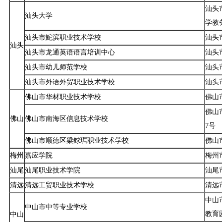
汕头
汕头大学
学教
汕头市鮀滨职业技术学校
汕头
汕头
汕头市龙通英语语言培训中心
汕头
汕头市幼儿师范学校
汕头
汕头市外语外贸职业技术学校
汕头
佛山市华材职业技术学校
佛山
佛山
佛山
佛山市南海区信息技术学校
7号
佛山市顺德区梁銶琚职业技术学校
佛山
梅州
嘉应学院
梅州
汕尾
汕尾职业技术学院
汕尾
清远
清远工贸职业技术学校
清远
中山
中山市中等专业学校
教育
中山