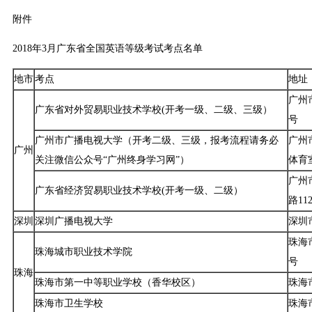
附件
2018年3月广东省全国英语等级考试考点名单
地市
考点
地址
广州
广东省对外贸易职业技术学校(开考一级、二级、三级）
号
广州市广播电视大学（开考二级、三级，报考流程请务必
广州
广州
关注微信公众号“广州终身学习网”）
体育
广州
广东省经济贸易职业技术学校(开考一级、二级）
路11
深圳
深圳广播电视大学
深圳
珠海
珠海城市职业技术学院
号
珠海
珠海市第一中等职业学校（香华校区）
珠海
珠海市卫生学校
珠海