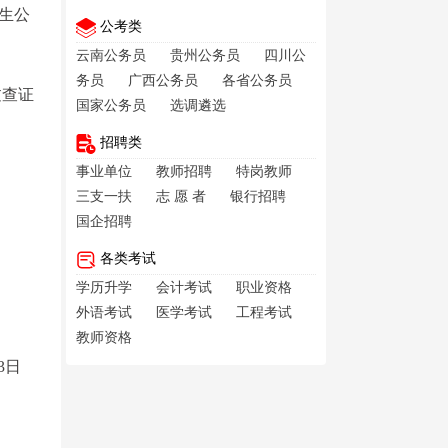
生公
公考类
云南公务员
贵州公务员
四川公
务员
广西公务员
各省公务员
过查证
国家公务员
选调遴选
招聘类
事业单位
教师招聘
特岗教师
三支一扶
志 愿 者
银行招聘
国企招聘
各类考试
学历升学
会计考试
职业资格
外语考试
医学考试
工程考试
教师资格
3日