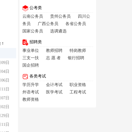
公考类
云南公务员
贵州公务员
四川公
务员
广西公务员
各省公务员
国家公务员
选调遴选
招聘类
准！
事业单位
教师招聘
特岗教师
三支一扶
志 愿 者
银行招聘
月09日
国企招聘
月04日
各类考试
月06日
学历升学
会计考试
职业资格
月11日
外语考试
医学考试
工程考试
月07日
教师资格
月02日
月29日
月11日