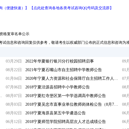
询（便捷快速）】
【点此处查询各地各类考试咨询QQ号码及交流群】
聘资格复审名单公示
考试信息和咨询回复仅供参考，敬请考生以权威部门公布的正式信息和咨询为
03月29日
2022年华夏银行银川分行校园招聘启事
09
08月22日
2021年宁夏石嘴山市自主招聘中学教师公告
01
01月04日
2020年宁夏人力资源和社会保障厅自主招聘工作人员公告
07
）
07月06日
2018宁夏泾源县招聘中小学教师公告
08
职业技术学院招聘教师公告
08月07日
2018宁夏红寺堡区第一中学选调高中教师公告
08
08月03日
2018宁夏吴忠市直事业单位教师岗体检公告（8月7日）
08
08月02日
2018宁夏海原县第五中学遴选公告
06
06月12日
2018宁夏师范学院招聘高层次人才总成绩公告
06