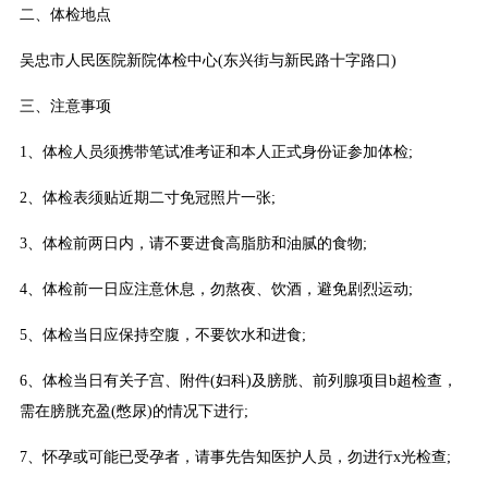
二、体检地点
吴忠市人民医院新院体检中心(东兴街与新民路十字路口)
三、注意事项
1、体检人员须携带笔试准考证和本人正式身份证参加体检;
2、体检表须贴近期二寸免冠照片一张;
3、体检前两日内，请不要进食高脂肪和油腻的食物;
4、体检前一日应注意休息，勿熬夜、饮酒，避免剧烈运动;
5、体检当日应保持空腹，不要饮水和进食;
6、体检当日有关子宫、附件(妇科)及膀胱、前列腺项目b超检查，
需在膀胱充盈(憋尿)的情况下进行;
7、怀孕或可能已受孕者，请事先告知医护人员，勿进行x光检查;