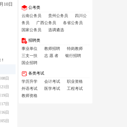
1月10日
公考类
云南公务员
贵州公务员
四川公
务员
广西公务员
各省公务员
国家公务员
选调遴选
招聘类
事业单位
教师招聘
特岗教师
三支一扶
志 愿 者
银行招聘
准！
国企招聘
各类考试
月08日
学历升学
会计考试
职业资格
月21日
外语考试
医学考试
工程考试
月19日
教师资格
月17日
月16日
月05日