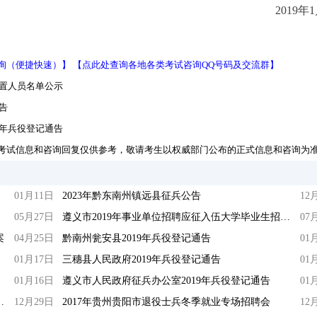
2019年
询（便捷快速）】
【点此处查询各地各类考试咨询QQ号码及交流群】
安置人员名单公示
告
9年兵役登记通告
考试信息和咨询回复仅供参考，敬请考生以权威部门公布的正式信息和咨询为
01月11日
2023年黔东南州镇远县征兵公告
12
05月27日
遵义市2019年事业单位招聘应征入伍大学毕业生招聘计划调减、笔试时间等事宜的公告
07
案
04月25日
黔南州瓮安县2019年兵役登记通告
01
01月17日
三穗县人民政府2019年兵役登记通告
01
01月16日
遵义市人民政府征兵办公室2019年兵役登记通告
01
士兵就业拟安置人员名单公示
12月29日
2017年贵州贵阳市退役士兵冬季就业专场招聘会
12