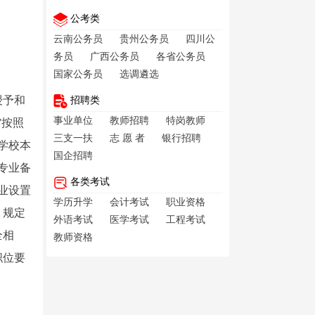
公考类
云南公务员
贵州公务员
四川公
务员
广西公务员
各省公务员
国家公务员
选调遴选
授予和
招聘类
事业单位
教师招聘
特岗教师
”按照
三支一扶
志 愿 者
银行招聘
学校本
国企招聘
专业备
各类考试
业设置
学历升学
会计考试
职业资格
）规定
外语考试
医学考试
工程考试
全相
教师资格
职位要
。