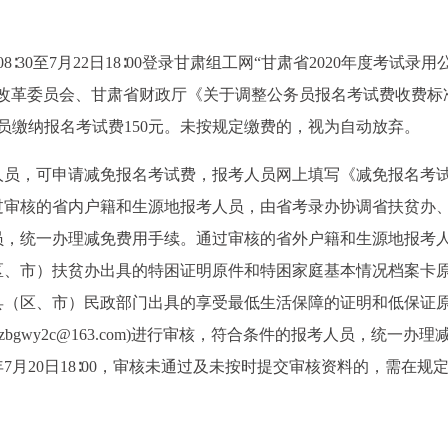
8∶30至7月22日18∶00登录甘肃组工网“甘肃省2020年度考试录用
和改革委员会、甘肃省财政厅《关于调整公务员报名考试费收费标
考人员缴纳报名考试费150元。未按规定缴费的，视为自动放弃。
人员，可申请减免报名考试费，报考人员网上填写《减免报名考
过审核的省内户籍和生源地报考人员，由省考录办协调省扶贫办
员，统一办理减免费用手续。通过审核的省外户籍和生源地报考
区、市）扶贫办出具的特困证明原件和特困家庭基本情况档案卡
县（区、市）民政部门出具的享受最低生活保障的证明和低保证
bgwy2c@163.com)进行审核，符合条件的报考人员，统一办理
7月20日18∶00，审核未通过及未按时提交审核资料的，需在规
。