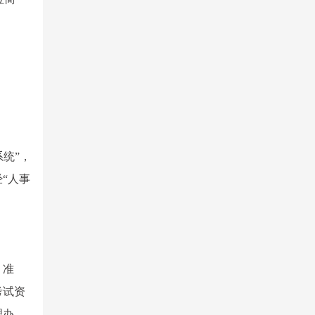
系统”，
“人事
、准
考试资
理办