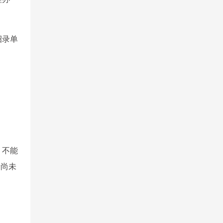
招录单
，不能
请尚未