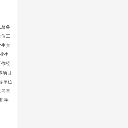
以及各
单位工
业生实
业生
工作经
事项目
等单位
见习基
册手