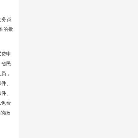
公务员
准的批
试费申
、省民
人员，
原件、
原件、
减免费
定的缴