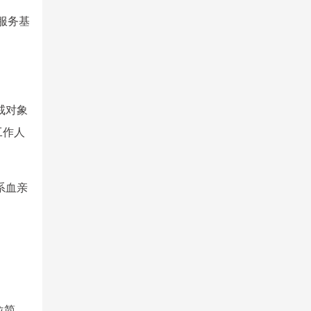
服务基
戒对象
工作人
系血亲
位简