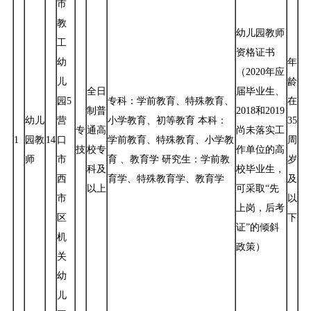
市
教
幼儿园教师
工
资格证书
幼
年
（2020年应
儿
龄
全日
届毕业生、
园5
专科：学前教育、特殊教育、
在
制普
2018和2019
幼儿
营
小学教育、初等教育 本科：
35
专
通高
尚未落实工
1
园教
14
口
学前教育、特殊教育、小学教
周
技
校专
作单位的高
师
市
育 、教育学 研究生：学前教
岁
科及
校毕业生，
西
育学、特殊教育学、教育学
及
以上
可采取“先
市
以
上岗，后考
区
下
证”的倾斜
机
政策）
关
幼
儿