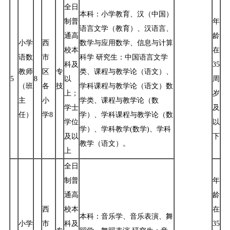
全日
本科：小学教育、汉（中国）
制普
年
语言文学（教育）、汉语言、
通高
龄
小学
西
数学与应用数学、信息与计算
校本
在
语数
市
科学 研究生：中国语言文学
科及
35
教师
区
专
类、课程与教学论（语文）、
5
8
以
周
（班
各
技
学科课程与教学论（语文）数
上；
岁
主
小
学类、课程与教学论（数
学士
及
任）
学8
学）、学科课程与教学论（数
学位
以
学）、学科教学(数学)、学科
及以
下
教学（语文）。
上
全日
制普
年
通高
龄
西
校本
在
本科：音乐学、音乐表演、舞
小学
市
科及
35