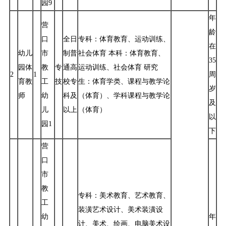
园9
年
营
龄
口
全日
专科：体育教育、运动训练、
在
幼儿
市
制普
社会体育 本科：体育教育、
35
园体
教
专
通高
运动训练、社会体育 研究
2
1
周
育教
工
技
校专
生：体育学类、课程与教学论
岁
师
幼
科及
（体育）、学科课程与教学论
及
儿
以上
（体育）
以
园1
下
营
口
市
教
专科：美术教育、艺术教育、
工
装潢艺术设计、美术装潢设
幼
年
计、美术、绘画、电脑美术设