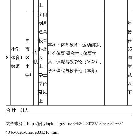
上
全日
制普
年
通高
龄
西
校本
在
本科：体育教育、运动训练、
小学
市
科及
35
专
社会体育 研究生：体育学
8
体育
1
区
以
周
技
类、课程与教学论（体育）、
教师
小
上；
岁
学科课程与教学论（体育）
学1
学士
及
学位
以
及以
下
上
合 计
31人
文章来源：http://jyj.yingkou.gov.cn/004/20200722/a59ca3e7-6651-
434c-8ded-0fae1e88131c.html