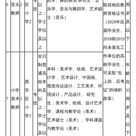
专
蹈学、舞蹈表演 研究生：音
6
音乐
2
区
以
周
取得相应教
技
乐学、音乐与舞蹈学、艺术硕
教师
小
上；
岁
师资格证书
士（音乐）
学2
学士
及
（2020年应
学位
以
届毕业生、
及以
下
2018和2019
上
尚未落实工
作单位的高
全日
校毕业生，
制普
年
本科：美术学、绘画、艺术设
可采取“先
通高
龄
计学 、艺术设计、中国画、
上岗，后考
西
校本
在
视觉传达设计、工艺美术、环
证”的倾斜
小学
市
科及
35
专
境设计，产品设计。 研究
政策）
7
美术
1
区
以
周
技
生：美术学、绘画、设计艺术
教师
小
上；
岁
学、课程与教学论（美术）、
学1
学士
及
艺术硕士（美术）、学科课题
学位
以
与教学论（美术）
及以
下