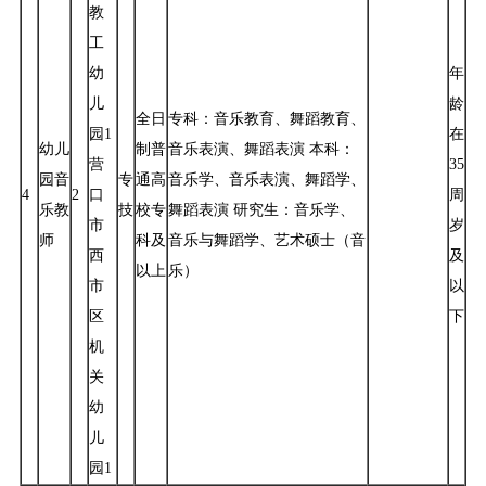
教
工
幼
年
儿
龄
全日
专科：音乐教育、舞蹈教育、
园1
在
幼儿
制普
音乐表演、舞蹈表演 本科：
营
35
园音
专
通高
音乐学、音乐表演、舞蹈学、
4
2
口
周
乐教
技
校专
舞蹈表演 研究生：音乐学、
市
岁
师
科及
音乐与舞蹈学、艺术硕士（音
西
及
以上
乐）
市
以
区
下
机
关
幼
儿
园1