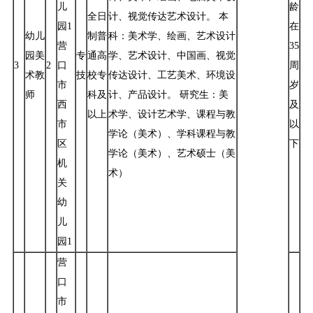
儿
龄
全日
计、视觉传达艺术设计。 本
园1
在
幼儿
制普
科：美术学、绘画、艺术设计
营
35
园美
专
通高
学、艺术设计、中国画、视觉
3
2
口
周
术教
技
校专
传达设计、工艺美术、环境设
市
岁
师
科及
计、产品设计。 研究生：美
西
及
以上
术学、设计艺术学、课程与教
市
以
学论（美术）、学科课程与教
区
下
学论（美术）、艺术硕士（美
机
术）
关
幼
儿
园1
营
口
市