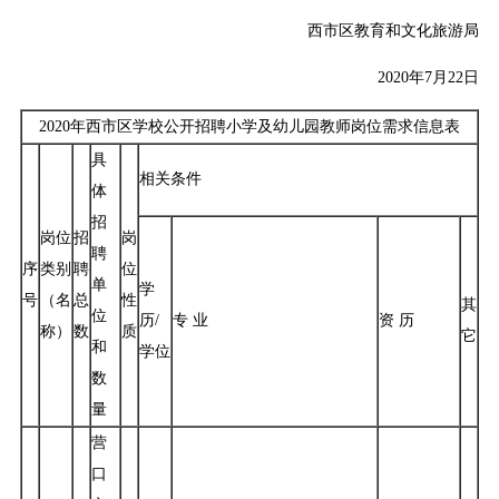
西市区教育和文化旅游局
2020年7月22日
2020年西市区学校公开招聘小学及幼儿园教师岗位需求信息表
具
相关条件
体
招
岗位
招
岗
聘
序
类别
聘
位
单
学
号
（名
总
性
其
位
历/
专 业
资 历
称）
数
质
它
和
学位
数
量
营
口