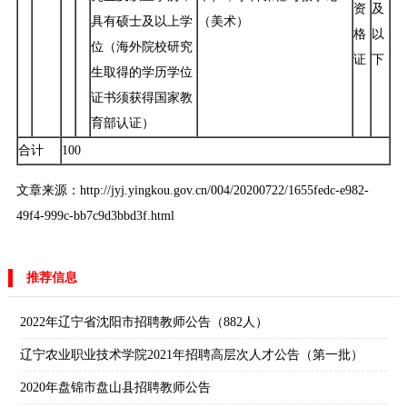
资
及
具有硕士及以上学
（美术）
格
以
位（海外院校研究
证
下
生取得的学历学位
证书须获得国家教
育部认证）
合计
100
文章来源：http://jyj.yingkou.gov.cn/004/20200722/1655fedc-e982-
49f4-999c-bb7c9d3bbd3f.html
推荐信息
2022年辽宁省沈阳市招聘教师公告（882人）
辽宁农业职业技术学院2021年招聘高层次人才公告（第一批）
2020年盘锦市盘山县招聘教师公告