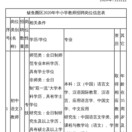
鲅鱼圈区2020年中小学教师招聘岗位信息表
岗位
招
岗
相关条件
序
类别
聘
位
资
其
号
(名
数
性
学历/学位
专业
历
它
称)
量
质
师范类：全日制师
范专业本科学历、
具有学士学位
取
年
非师类：全日
本科：汉（中国）语言文
得
龄
制“双一流”大学本
学、汉语国际教育、汉语
相
在
科学历，具有学士
初中
言、应用语言学、中国文
应
35
专
学位
1
语文
3
学、中文应用
教
周
技
研究生：全日制研
教师
研究生：中国语言文学类、
师
岁
究生及以上学历，
课程与教学论（语文）、学
资
及
具有硕士及以上学