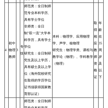
师范类：全日制师
范专业本科学历、
具有学士学位
取
年
非师类：全日
得
龄
制“双一流”大学本
本科：物理学、应用物理
相
在
科学历，具有学士
初中
学、声学、核物理
应
35
专
学位
4
物理
3
研究生：物理学类、课程与
教
周
技
研究生：全日制研
教师
教学论（物理）、学科教学
师
岁
究生及以上学历，
（物理）
资
及
具有硕士及以上学
格
以
位（海外院校研究
证
下
生取得的学历学位
证书须获得国家教
育部认证）
师范类：全日制师
范专业本科学历、