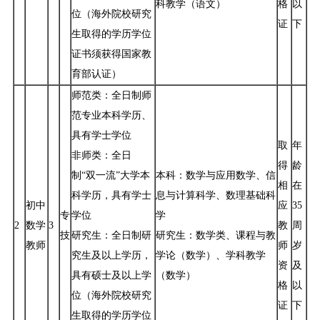
科教学（语文）
格
以
位（海外院校研究
证
下
生取得的学历学位
证书须获得国家教
育部认证）
师范类：全日制师
范专业本科学历、
具有学士学位
取
年
非师类：全日
得
龄
制“双一流”大学本
本科：数学与应用数学、信
相
在
科学历，具有学士
息与计算科学、数理基础科
初中
应
35
专
学位
学
2
数学
3
教
周
技
研究生：全日制研
研究生：数学类、课程与教
教师
师
岁
究生及以上学历，
学论（数学）、学科教学
资
及
具有硕士及以上学
（数学）
格
以
位（海外院校研究
证
下
生取得的学历学位