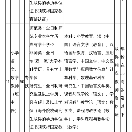
生取得的学历学位
证书须获得国家教
育部认证）
师范类：全日制师
范专业本科学历、
本科：小学教育、汉（中
具有学士学位
国）语言文学（教育）、汉
取
年
小学
非师类：全日
语国际教育、汉语言、应用
得
龄
语
制“双一流”大学本
语言学、中国文学、中文应
相
在
文、
科学历，具有学士
用数学与应用数学信息与计
应
35
数学
专
学位
算科学、数理基础科学
11
50
教
周
教师
技
研究生：全日制研
研究生：中国语言文学类、
师
岁
（班
究生及以上学历，
课程与教学论（语文）、学
资
及
主
具有硕士及以上学
科课程与教学论（语文）数
格
以
任）
位（海外院校研究
学类、课程与教学论（数
证
下
生取得的学历学位
学）、学科课程与教学论
证书须获得国家教
（数学）