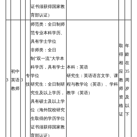
证书须获得国家教
育部认证）
师范类：全日制师
范专业本科学历、
具有学士学位
取
年
非师类：全日
得
龄
制“双一流”大学本
相
在
科学历，具有学士
本科：英语
初中
应
35
专
学位
研究生：英语语言文学、课
3
英语
3
教
周
技
研究生：全日制研
程与教学论（英语）、学科
教师
师
岁
究生及以上学历，
教学（英语）
资
及
具有硕士及以上学
格
以
位（海外院校研究
证
下
生取得的学历学位
证书须获得国家教
育部认证）