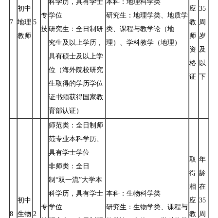
科学历，具有学士
本科：地理科学类
初中
应
35
专
学位
研究生：地理学类、地质学
7
地理
5
教
周
技
研究生：全日制研
类、课程与教学论（地
教师
师
岁
究生及以上学历，
理）、学科教学（地理）
资
及
具有硕士及以上学
格
以
位（海外院校研究
证
下
生取得的学历学位
证书须获得国家教
育部认证）
师范类：全日制师
范专业本科学历、
具有学士学位
取
年
非师类：全日
得
龄
制“双一流”大学本
相
在
科学历，具有学士
本科：生物科学类
初中
应
35
专
学位
研究生：生物学类、课程与
8
生物
2
教
周