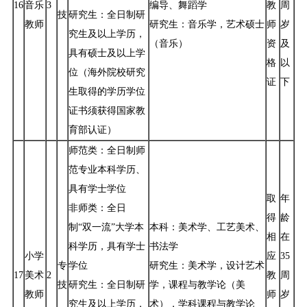
16
音乐
3
编导、舞蹈学
教
周
技
研究生：全日制研
教师
研究生：音乐学，艺术硕士
师
岁
究生及以上学历，
（音乐）
资
及
具有硕士及以上学
格
以
位（海外院校研究
证
下
生取得的学历学位
证书须获得国家教
育部认证）
师范类：全日制师
范专业本科学历、
具有学士学位
取
年
非师类：全日
得
龄
制“双一流”大学本
本科：美术学、工艺美术、
相
在
科学历，具有学士
书法学
小学
应
35
专
学位
研究生：美术学，设计艺术
17
美术
2
教
周
技
研究生：全日制研
学，课程与教学论（美
教师
师
岁
究生及以上学历，
术），学科课程与教学论