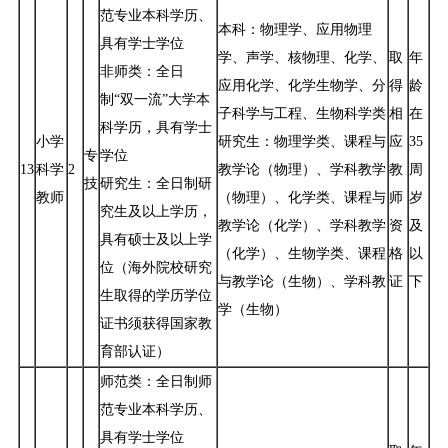
范专业本科学历、
本科：物理学、应用物理
具有学士学位
学、声学、核物理、化学、
取
年
非师类：全日
应用化学、化学生物学、分
得
龄
制“双一流”大学本
子科学与工程、生物科学类
相
在
科学历，具有学士
小学
研究生：物理学类、课程与
应
35
专
学位
13
科学
2
教学论（物理）、学科教学
教
周
技
研究生：全日制研
教师
（物理）、化学类、课程与
师
岁
究生及以上学历，
教学论（化学）、学科教学
资
及
具有硕士及以上学
（化学）、生物学类、课程
格
以
位（海外院校研究
与教学论（生物）、学科教
证
下
生取得的学历学位
学（生物）
证书须获得国家教
育部认证）
师范类：全日制师
范专业本科学历、
具有学士学位