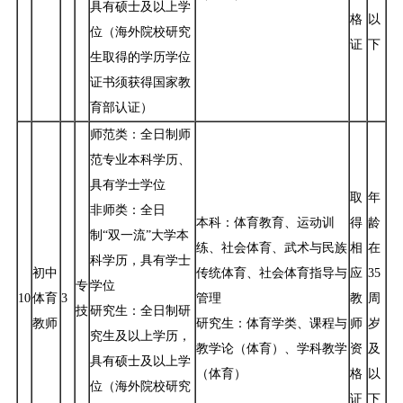
具有硕士及以上学
格
以
位（海外院校研究
证
下
生取得的学历学位
证书须获得国家教
育部认证）
师范类：全日制师
范专业本科学历、
具有学士学位
取
年
非师类：全日
本科：体育教育、运动训
得
龄
制“双一流”大学本
练、社会体育、武术与民族
相
在
科学历，具有学士
初中
传统体育、社会体育指导与
应
35
专
学位
10
体育
3
管理
教
周
技
研究生：全日制研
教师
研究生：体育学类、课程与
师
岁
究生及以上学历，
教学论（体育）、学科教学
资
及
具有硕士及以上学
（体育）
格
以
位（海外院校研究
证
下