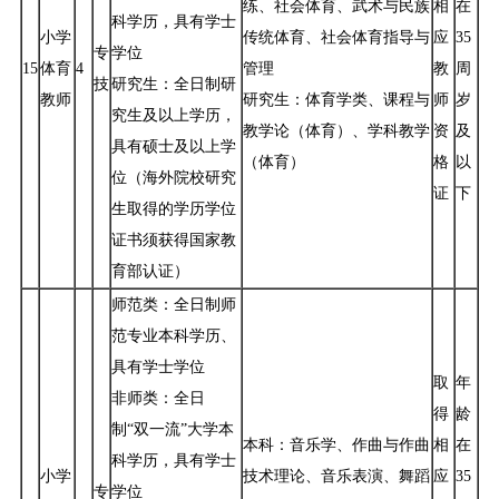
练、社会体育、武术与民族
相
在
科学历，具有学士
小学
传统体育、社会体育指导与
应
35
专
学位
15
体育
4
管理
教
周
技
研究生：全日制研
教师
研究生：体育学类、课程与
师
岁
究生及以上学历，
教学论（体育）、学科教学
资
及
具有硕士及以上学
（体育）
格
以
位（海外院校研究
证
下
生取得的学历学位
证书须获得国家教
育部认证）
师范类：全日制师
范专业本科学历、
具有学士学位
取
年
非师类：全日
得
龄
制“双一流”大学本
本科：音乐学、作曲与作曲
相
在
科学历，具有学士
小学
技术理论、音乐表演、舞蹈
应
35
专
学位