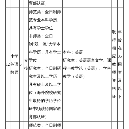
育部认证）
师范类：全日制师
范专业本科学历、
具有学士学位
取
年
非师类：全日
得
龄
制“双一流”大学本
相
在
科学历，具有学士
本科：英语
小学
应
35
专
学位
研究生：英语语言文学、课
12
英语
3
教
周
技
研究生：全日制研
程与教学论（英语）、学科
教师
师
岁
究生及以上学历，
教学（英语）
资
及
具有硕士及以上学
格
以
位（海外院校研究
证
下
生取得的学历学位
证书须获得国家教
育部认证）
师范类：全日制师