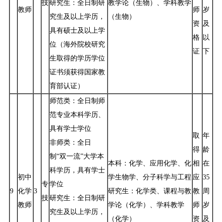
技
研究生：全日制研
教学论（生物）、学科教学
教师
师
岁
究生及以上学历，
（生物）
资
及
具有硕士及以上学
格
以
位（海外院校研究
证
下
生取得的学历学位
证书须获得国家教
育部认证）
师范类：全日制师
范专业本科学历、
具有学士学位
取
年
非师类：全日
得
龄
制“双一流”大学本
本科：化学、应用化学、化
相
在
科学历，具有学士
初中
学生物学、分子科学与工程
应
35
专
学位
9
化学
3
研究生：化学类、课程与教
教
周
技
研究生：全日制研
教师
学论（化学）、学科教学
师
岁
究生及以上学历，
（化学）
资
及