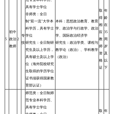
具有学士学位
取
年
非师类：全日
得
龄
制“双一流”大学本
本科：思想政治教育、教育
相
在
科学历，具有学士
学、政治学与行政学、政治
初中
应
35
专
学位
学、国际政治经济学
5
政治
2
教
周
技
研究生：全日制研
研究生：政治学类、课程与
教师
师
岁
究生及以上学历，
教学论（政治）、学科教学
资
及
具有硕士及以上学
（政治）
格
以
位（海外院校研究
证
下
生取得的学历学位
证书须获得国家教
育部认证）
师范类：全日制师
范专业本科学历、
具有学士学位
取
年