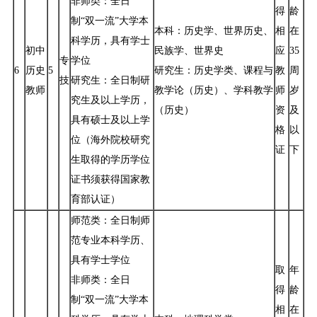
非师类：全日
得
龄
制“双一流”大学本
本科：历史学、世界历史、
相
在
科学历，具有学士
初中
民族学、世界史
应
35
专
学位
6
历史
5
研究生：历史学类、课程与
教
周
技
研究生：全日制研
教师
教学论（历史）、学科教学
师
岁
究生及以上学历，
（历史）
资
及
具有硕士及以上学
格
以
位（海外院校研究
证
下
生取得的学历学位
证书须获得国家教
育部认证）
师范类：全日制师
范专业本科学历、
具有学士学位
取
年
非师类：全日
得
龄
制“双一流”大学本
相
在