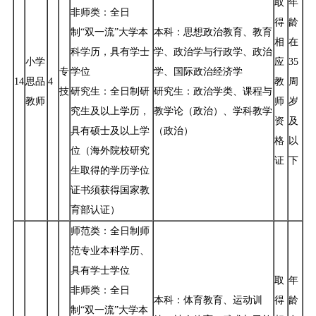
取
年
非师类：全日
得
龄
制“双一流”大学本
本科：思想政治教育、教育
相
在
科学历，具有学士
学、政治学与行政学、政治
小学
应
35
专
学位
学、国际政治经济学
14
思品
4
教
周
技
研究生：全日制研
研究生：政治学类、课程与
教师
师
岁
究生及以上学历，
教学论（政治）、学科教学
资
及
具有硕士及以上学
（政治）
格
以
位（海外院校研究
证
下
生取得的学历学位
证书须获得国家教
育部认证）
师范类：全日制师
范专业本科学历、
具有学士学位
取
年
非师类：全日
本科：体育教育、运动训
得
龄
制“双一流”大学本