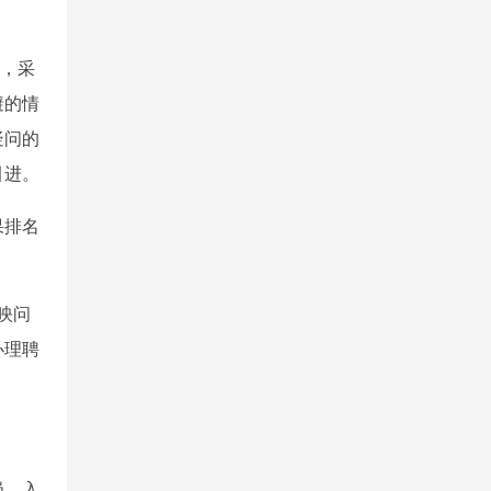
察，采
避的情
疑问的
引进。
果排名
映问
办理聘
岗、入