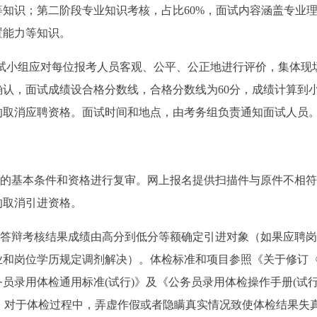
知识；第二阶段专业知识考核，占比60%，面试内容涵盖专业
置能力等知识。
测试小组应对每位报考人员客观、公平、公正地进行评价，集体现
认，面试成绩设合格分数线，合格分数线为60分，成绩计算到
的取消应聘资格。面试时间和地点，由考务组负责通知面试人员
求的基本条件和资格进行复审。网上报名提供扫描件与原件不相
的取消引进资格。
据答辩考核结果成绩由高分到低分等额确定引进对象（如果应聘
业和岗位学历规定调剂解决）。体检标准和项目参照《关于修订
员录用体检通用标准(试行)》及《公务员录用体检操作手册(试行
）执行。对于体检过程中，弄虚作假或者隐瞒真实情况致使体检结果失