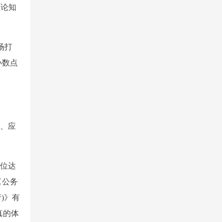
理论知
场打
小数点
。
符、应
岗位达
〈公务
)》有
真的体