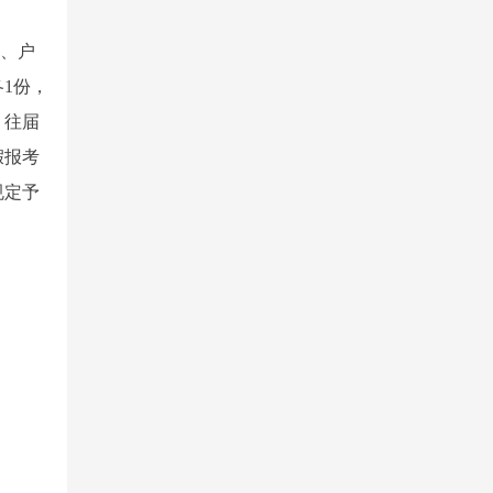
证、户
1份，
。往届
假报考
规定予