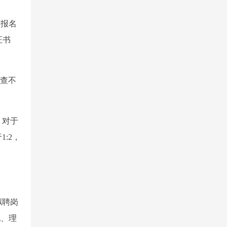
。报名
证书
审查不
，对于
:2，
拟聘岗
现、理