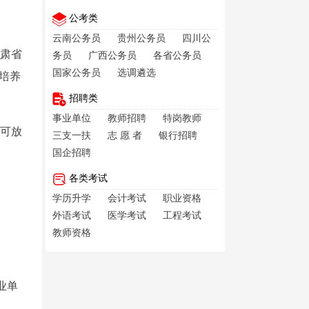
公考类
云南公务员
贵州公务员
四川公
甘肃省
务员
广西公务员
各省公务员
国家公务员
选调遴选
培养
招聘类
事业单位
教师招聘
特岗教师
龄可放
三支一扶
志 愿 者
银行招聘
国企招聘
各类考试
学历升学
会计考试
职业资格
外语考试
医学考试
工程考试
教师资格
业单