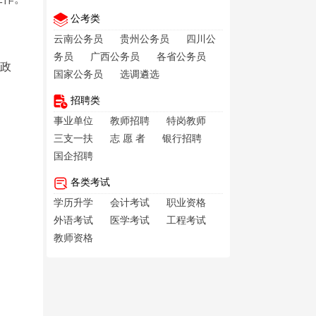
公考类
云南公务员
贵州公务员
四川公
务员
广西公务员
各省公务员
、政
国家公务员
选调遴选
招聘类
事业单位
教师招聘
特岗教师
三支一扶
志 愿 者
银行招聘
国企招聘
各类考试
学历升学
会计考试
职业资格
外语考试
医学考试
工程考试
教师资格