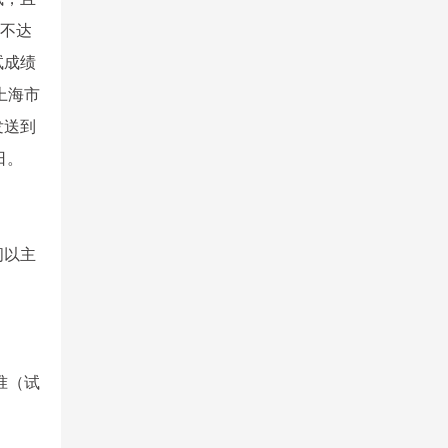
绩不达
试成绩
上海市
发送到
日。
问以主
准（试