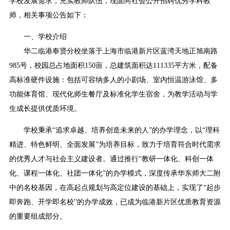
学校发展需求，充实教师队伍，现面向社会公开招聘优秀学科教
师，相关事项公告如下：
一、学校介绍
华二临港奉贤分校坐落于上海市临港新片区蓝湾天地正旭南路
985号，校园总占地面积150亩，总建筑面积达111335平方米，配备
高标准硬件设施：包括可容纳多人的小剧场、室内恒温游泳馆、多
功能体育馆、现代化师生餐厅及标准化学生宿舍，为教学活动与学
生成长提供优质环境。
学校秉承“追求卓越、培养创造未来的人”的办学理念，以“理科
精进、特色鲜明、全面发展”为培养目标，致力于培育符合时代需求
的优秀人才与社会主义建设者。通过推行“教研一体化、科创一体
化、课程一体化、社团一体化”的办学模式，深度传承华东师大二附
中的名校基因，在高起点规划与高定位建设的基础上，实现了“起步
即奔跑、开学即名校”的办学成效，已成为临港新片区优质教育资源
的重要组成部分。