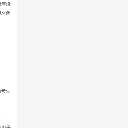
支付宝缴
报名数
的考生
。
载电子