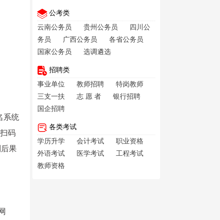
公考类
云南公务员
贵州公务员
四川公
务员
广西公务员
各省公务员
国家公务员
选调遴选
招聘类
事业单位
教师招聘
特岗教师
三支一扶
志 愿 者
银行招聘
国企招聘
名系统
各类考试
统扫码
学历升学
会计考试
职业资格
则后果
外语考试
医学考试
工程考试
教师资格
网