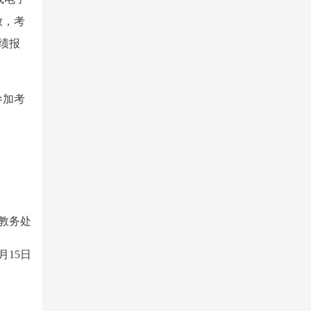
放，考
成绩报
参加考
教务处
3月15日