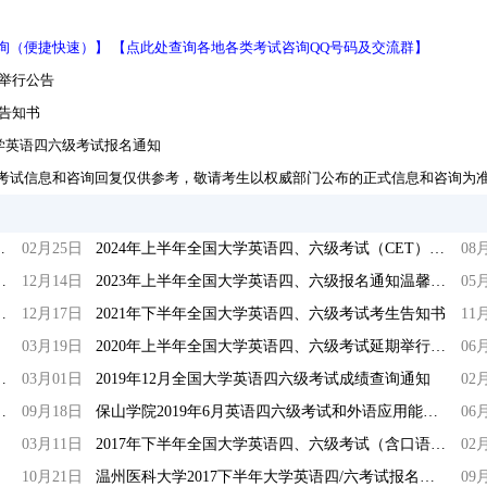
询（便捷快速）】
【点此处查询各地各类考试咨询QQ号码及交流群】
期举行公告
生告知书
大学英语四六级考试报名通知
考试信息和咨询回复仅供参考，敬请考生以权威部门公布的正式信息和咨询为
CET）成绩查询有关安排
02月25日
2024年上半年全国大学英语四、六级考试（CET）成绩查询有关安排
08
笔试）考生须知及诚信应考倡议书
12月14日
2023年上半年全国大学英语四、六级报名通知温馨提示
05
英语四、六级笔试温馨提示
12月17日
2021年下半年全国大学英语四、六级考试考生告知书
11
03月19日
2020年上半年全国大学英语四、六级考试延期举行公告
06
英语四六级考试、网上报名通告
03月01日
2019年12月全国大学英语四六级考试成绩查询通知
02
语四、六级考试报名工作通知
09月18日
保山学院2019年6月英语四六级考试和外语应用能力考试温馨提示
06
03月11日
2017年下半年全国大学英语四、六级考试（含口语）成绩发布通知
02
10月21日
温州医科大学2017下半年大学英语四/六考试报名工作通知
09