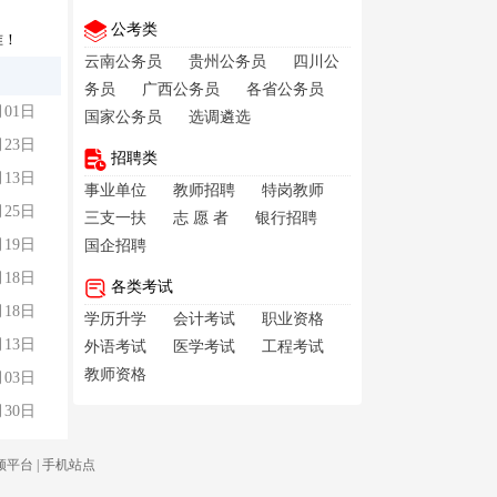
公考类
准！
云南公务员
贵州公务员
四川公
务员
广西公务员
各省公务员
月01日
国家公务员
选调遴选
月23日
招聘类
月13日
事业单位
教师招聘
特岗教师
月25日
三支一扶
志 愿 者
银行招聘
月19日
国企招聘
月18日
各类考试
月18日
学历升学
会计考试
职业资格
月13日
外语考试
医学考试
工程考试
教师资格
月03日
月30日
频平台
|
手机站点