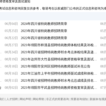
教师资格复审及面试通知
考试信息和咨询回复仅供参考，敬请考生以权威部门公布的正式信息和咨询为
06月04日
2024年四川省特岗教师招聘简章
06
05月25日
2023年四川省特岗教师招聘简章
05
06月22日
2022年四川省特岗教师招聘简章
04
08月27日
2021年绵阳市梓潼县招聘特岗教师体检结果及补检公告
08
师招聘面试成绩及体检公告
08月24日
2021年四川省招聘特岗教师邻水考点体检结果及递补体检公告
08
检结论及补检、进一步检查公告
08月19日
2021年达州市大竹县招聘特岗教师资格审查及面试公告
08
格审查、面试和体检等补充公告
08月18日
2021年绵阳市安州区招聘特岗教师面试补充公告
08
08月16日
2021年江油市上半年招聘特岗教师面试成绩和体检公告
08
面试、面试综合成绩和体检通知
08月11日
2021年四川省招聘特岗教师邻水考点总成绩及排名公告
08
告
08月02日
2021年绵阳市平武县招聘特岗教师资格复审及面试通知
07
我们
|
人才招聘
|
网站声明
|
网站帮助
|
非正式的简要咨询
|
简要咨询须知
|
新媒体/短视