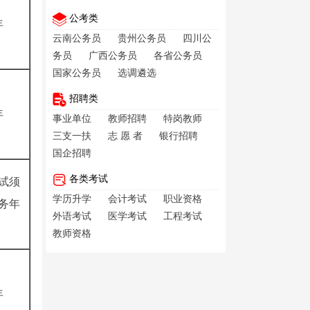
公考类
年
云南公务员
贵州公务员
四川公
务员
广西公务员
各省公务员
国家公务员
选调遴选
招聘类
年
事业单位
教师招聘
特岗教师
三支一扶
志 愿 者
银行招聘
国企招聘
各类考试
试须
学历升学
会计考试
职业资格
务年
外语考试
医学考试
工程考试
教师资格
年