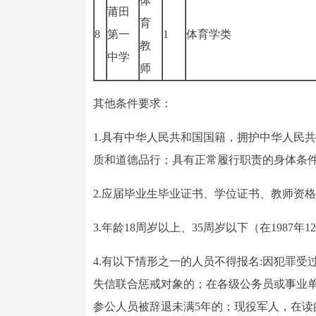
体
莆田
育
8
第一
1
体育学类
教
中学
师
其他条件要求：
1.具有中华人民共和国国籍，拥护中华人民
质和道德品行；具有正常履行职责的身体条
2.应届毕业生毕业证书、学位证书、教师资格证
3.年龄18周岁以上、35周岁以下（在1987年1
4.有以下情形之一的人员不得报名:因犯罪
失信联合惩戒对象的；在各级公务员或事业
参公人员被辞退未满5年的；现役军人，在