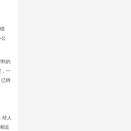
成绩
办公
材料的
程，一
，已聘
，经人
加相近