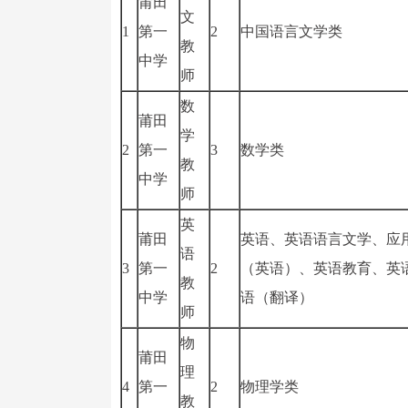
莆田
文
1
第一
2
中国语言文学类
教
中学
师
数
莆田
学
2
第一
3
数学类
教
中学
师
英
莆田
英语、英语语言文学、应
语
3
第一
2
（英语）、英语教育、英
教
中学
语（翻译）
师
物
莆田
理
4
第一
2
物理学类
教