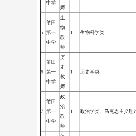
中学
师
生
莆田
物
5
第一
1
生物科学类
教
中学
师
历
莆田
史
6
第一
1
历史学类
教
中学
师
政
莆田
治
7
第一
1
政治学类、马克思主义理
教
中学
师