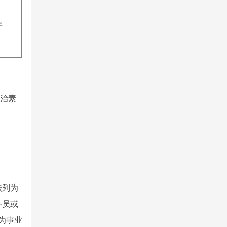
年
政治素
法列为
务员或
为事业