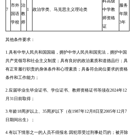
科高级
市外
治
服务
7
1
政治学类、马克思主义理论类
中学教
国语
教
年限
师资格
学校
师
3年
证
其他条件要求：
1.具有中华人民共和国国籍，拥护中华人民共和国宪法，拥护中国
共产党领导和社会主义制度；具有良好的政治素质和道德品行；具
有正常履行职责的身体条件和心理素质；具备符合岗位要求的资格
条件和工作能力；
2.应届毕业生毕业证书、学位证书、教师资格证书等须在2024年12
月31日前取得；
3.年龄18周岁以上、35周岁以下（在1987年12月8日至2005年12月7
日期间出生）；
4.有以下情形之一的人员不得报名:因犯罪受过刑事处罚的；被开除