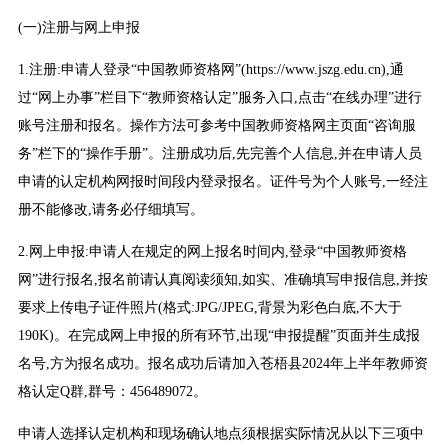
(一)注册与网上申报
1.注册:申请人登录“中国教师资格网”(https://www.jszg.edu.cn),通
过“网上办事”栏目下“教师资格认定”服务入口,点击“在线办理”进行
账号注册和报名。操作方法可参考中国教师资格网主页面“咨询服
务”栏下的“操作手册”。注册成功后,先完善个人信息,并在申请人员
申请的认定机构网报时间段内登录报名。证件号为个人账号,一经注
册不能修改,请务必仔细填写。
2.网上申报:申请人在规定的网上报名时间内,登录“中国教师资格
网”进行报名,报名前请认真阅读须知,如实、准确填写申报信息,并按
要求上传电子证件照片(格式:JPG/JPEG,背景为彩色白底,不大于
190K)。在完成网上申报的所有环节,出现“申报提醒”页面并生成报
名号,方为报名成功。报名成功后请加入苍梧县2024年上半年教师资
格认定Q群,群号：456489072。
申请人选择认定机构和现场确认地点须根据实际情况从以下三项中