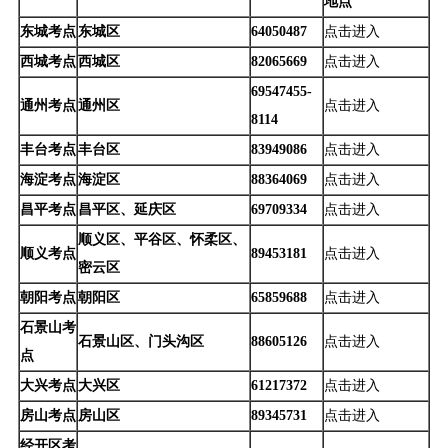
地点
东城考点
东城区
64050487
点击进入
西城考点
西城区
82065669
点击进入
69547455-
通州考点
通州区
点击进入
8114
丰台考点
丰台区
83949086
点击进入
海淀考点
海淀区
88364069
点击进入
昌平考点
昌平区、延庆区
69709334
点击进入
顺义区、平谷区、怀柔区、
顺义考点
89453181
点击进入
密云区
朝阳考点
朝阳区
65859688
点击进入
石景山考
石景山区、门头沟区
88605126
点击进入
点
大兴考点
大兴区
61217372
点击进入
房山考点
房山区
89345731
点击进入
经开区考