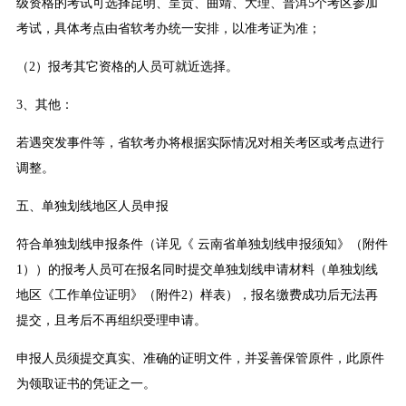
级资格的考试可选择昆明、呈贡、曲靖、大理、普洱5个考区参加
考试，具体考点由省软考办统一安排，以准考证为准；
（2）报考其它资格的人员可就近选择。
3、其他：
若遇突发事件等，省软考办将根据实际情况对相关考区或考点进行
调整。
五、单独划线地区人员申报
符合单独划线申报条件（详见
《 云南省单独划线申报须知》（附件
1）
）的报考人员可在报名同时提交单独划线申请材料（
单独划线
地区《工作单位证明》（附件2）样表
），报名缴费成功后无法再
提交，且考后不再组织受理申请。
申报人员须提交真实、准确的证明文件，并妥善保管原件，此原件
为领取证书的凭证之一。