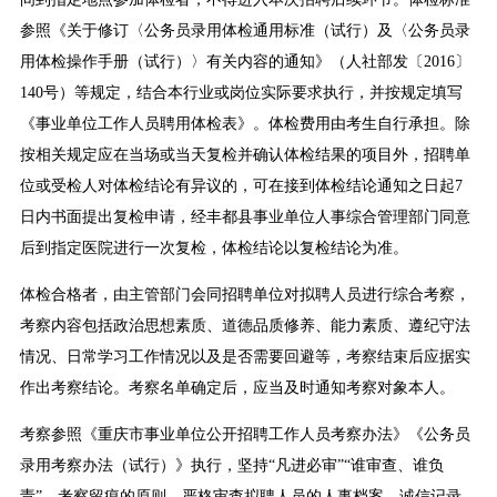
参照《关于修订〈公务员录用体检通用标准（试行）及〈公务员录
用体检操作手册（试行）〉有关内容的通知》（人社部发〔2016〕
140号）等规定，结合本行业或岗位实际要求执行，并按规定填写
《事业单位工作人员聘用体检表》。体检费用由考生自行承担。除
按相关规定应在当场或当天复检并确认体检结果的项目外，招聘单
位或受检人对体检结论有异议的，可在接到体检结论通知之日起7
日内书面提出复检申请，经丰都县事业单位人事综合管理部门同意
后到指定医院进行一次复检，体检结论以复检结论为准。
体检合格者，由主管部门会同招聘单位对拟聘人员进行综合考察，
考察内容包括政治思想素质、道德品质修养、能力素质、遵纪守法
情况、日常学习工作情况以及是否需要回避等，考察结束后应据实
作出考察结论。考察名单确定后，应当及时通知考察对象本人。
考察参照《重庆市事业单位公开招聘工作人员考察办法》《公务员
录用考察办法（试行）》执行，坚持“凡进必审”“谁审查、谁负
责”、考察留痕的原则，严格审查拟聘人员的人事档案、诚信记录、