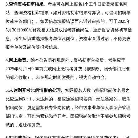
3
.
查询资格初审结果。
考生可在网上报名1个工作日后登录报名网
站，查询资格初审结果（如对资格初审结果有异议，可咨询招聘单
位或主管部门）。如因信息填报错误而未通过审核的，可于2025年
5月30日9:00前修改相关信息或报考其他岗位，重新提交资格初审信
息。考生应慎重选择报考单位及岗位，资格审查通过后，不得更改
报考单位及岗位等报考信息。
4
.
网上缴费。
除本公告另有规定外，资格初审合格后，考生应于
2025年6月1日9:00前完成网上缴纳考务费（按财政、物价部门批准
的标准收取）。未在规定时间缴费的，视为自动放弃。
5
.
未达到开考比例
情形
的处理
。
实际报名人数与拟招聘岗位名额之
比应达到3：1，未达到的，相应递减招聘名额，无法递减的，取消
招聘岗位；属急需紧缺专业岗位的，经市级事业单位人事综合管理
部门认定，可作为紧缺岗位开考。因招聘岗位取消不能参加招聘考
试的，退还考务费。
6
.
打印准考证。
报名资格初审合格并按规定缴纳考务费的考生，可