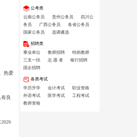
公考类
云南公务员
贵州公务员
四川公
务员
广西公务员
各省公务员
国家公务员
选调遴选
招聘类
事业单位
教师招聘
特岗教师
三支一扶
志 愿 者
银行招聘
国企招聘
。热爱
各类考试
学历升学
会计考试
职业资格
外语考试
医学考试
工程考试
具有良
教师资格
026