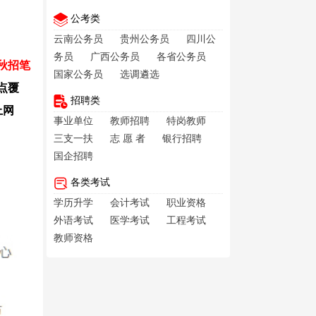
公考类
云南公务员
贵州公务员
四川公
务员
广西公务员
各省公务员
社秋招笔
国家公务员
选调遴选
点覆
招聘类
上网
事业单位
教师招聘
特岗教师
三支一扶
志 愿 者
银行招聘
国企招聘
各类考试
学历升学
会计考试
职业资格
外语考试
医学考试
工程考试
教师资格