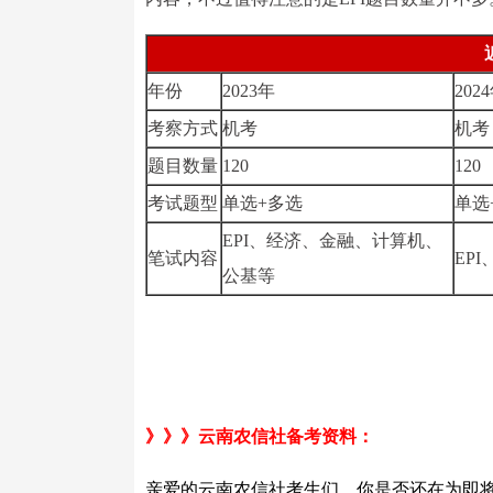
年份
2023年
202
考察方式
机考
机考
题目数量
120
120
考试题型
单选+多选
单选
EPI、经济、金融、计算机、
笔试内容
EP
公基等
》》》云南农信社备考资料：
亲爱的云南农信社考生们，你是否还在为即将