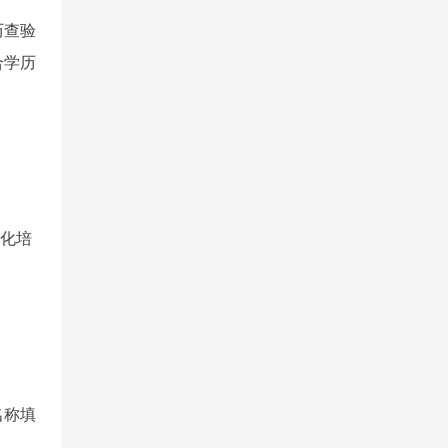
历查验
合学历
范化培
名称填