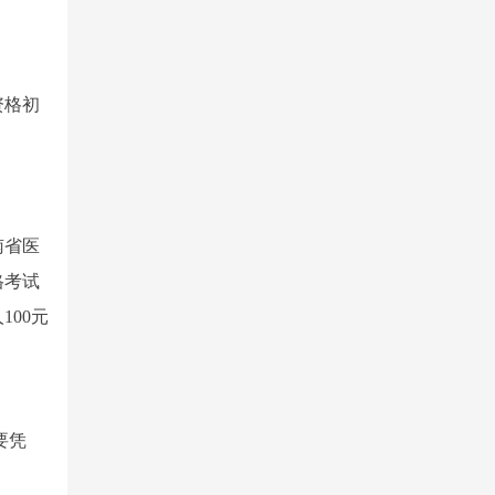
资格初
南省医
格考试
00元
要凭