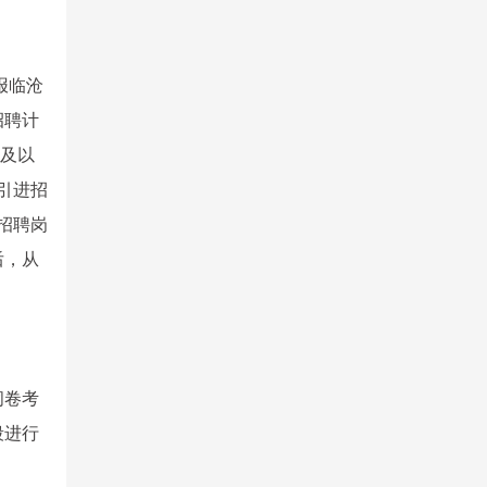
报临沧
招聘计
1及以
引进招
招聘岗
后，从
闭卷考
段进行