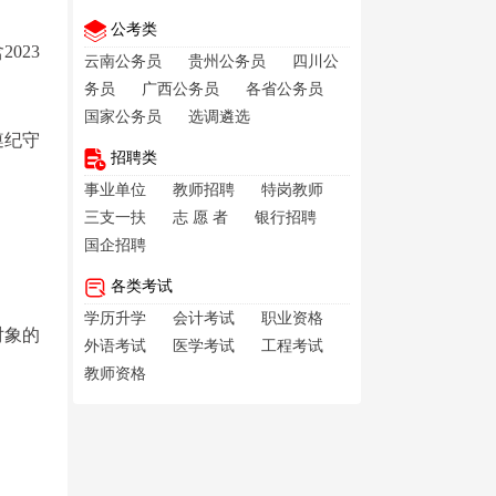
公考类
023
云南公务员
贵州公务员
四川公
务员
广西公务员
各省公务员
国家公务员
选调遴选
遵纪守
招聘类
事业单位
教师招聘
特岗教师
三支一扶
志 愿 者
银行招聘
国企招聘
各类考试
学历升学
会计考试
职业资格
对象的
外语考试
医学考试
工程考试
教师资格