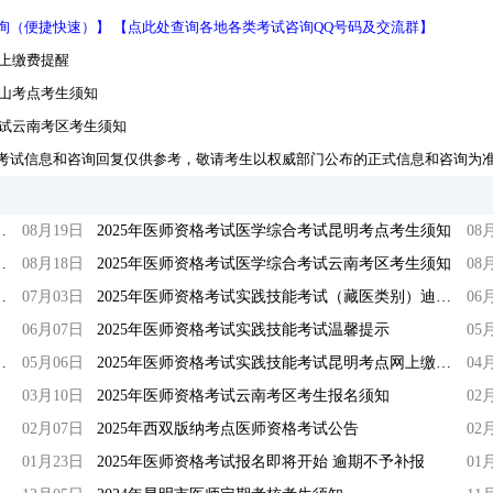
询（便捷快速）】
【点此处查询各地各类考试咨询QQ号码及交流群】
网上缴费提醒
保山考点考生须知
考试云南考区考生须知
考试信息和咨询回复仅供参考，敬请考生以权威部门公布的正式信息和咨询为
试（一试）怒江考点温馨提示
08月19日
2025年医师资格考试医学综合考试昆明考点考生须知
08
试（一试）保山考点考生须知
08月18日
2025年医师资格考试医学综合考试云南考区考生须知
08
考试昆明考点网上缴费提醒
07月03日
2025年医师资格考试实践技能考试（藏医类别）迪庆考点成绩公示
06
06月07日
2025年医师资格考试实践技能考试温馨提示
05
理全科医生培训结业考核考生须知
05月06日
2025年医师资格考试实践技能考试昆明考点网上缴费提醒
04
03月10日
2025年医师资格考试云南考区考生报名须知
02
02月07日
2025年西双版纳考点医师资格考试公告
02
01月23日
2025年医师资格考试报名即将开始 逾期不予补报
01