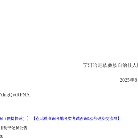
宁洱哈尼族彝族自治县人
2025年
27AlngQytRFNA
询（便捷快速）】
【点此处查询各地各类考试咨询QQ号码及交流群】
聘用制书记员公告
告