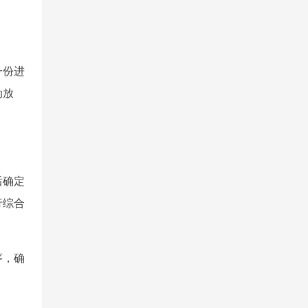
一份进
动放
后确定
行综合
序，确