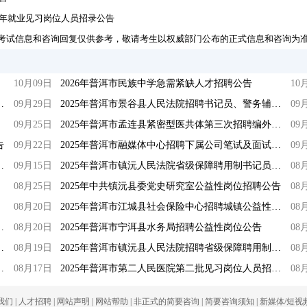
青年就业见习岗位人员招录公告
考试信息和咨询回复仅供参考，敬请考生以权威部门公布的正式信息和咨询为
10月09日
2026年普洱市民族中学急需紧缺人才招聘公告
10
公务员（事业人员）取消职位公告
09月29日
2025年普洱市景谷县人民法院招聘书记员、警务辅助人员公告
09
09月25日
2025年普洱市孟连县紧密型医共体第三次招聘编外人员公告（一）
09
告
09月22日
2025年普洱市融媒体中心招聘下属公司笔试及面试综合成绩公告
09
医院）第二批见习岗位招录公告
09月15日
2025年普洱市镇沅人民法院省级保障聘用制书记员招录考试公告
08
08月25日
2025年中共镇沅县委党史研究室公益性岗位招聘公告
08
08月20日
2025年普洱市江城县社会保险中心招聘城镇公益性岗位人员公告
08
管理局公益性岗位招聘公告
08月20日
2025年普洱市宁洱县水务局招聘公益性岗位公告
08
年就业见习岗位人员招录公告
08月19日
2025年普洱市镇沅县人民法院招聘省级保障聘用制书记员公告
08
孟连片区单位边检协检员招聘公告
08月17日
2025年普洱市第二人民医院第二批见习岗位人员招录公告
08
我们
|
人才招聘
|
网站声明
|
网站帮助
|
非正式的简要咨询
|
简要咨询须知
|
新媒体/短视