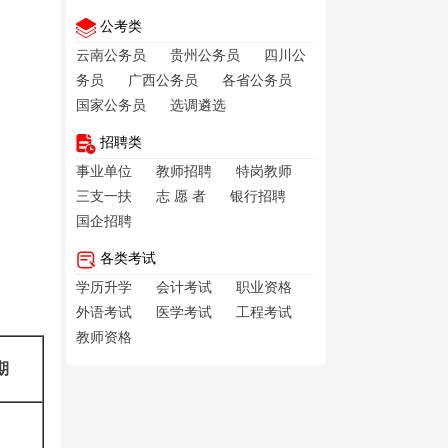
公考类
云南公务员
贵州公务员
四川公
务员
广西公务员
各省公务员
国家公务员
选调遴选
招聘类
事业单位
教师招聘
特岗教师
三支一扶
志 愿 者
银行招聘
国企招聘
各类考试
学历升学
会计考试
职业资格
外语考试
医学考试
工程考试
教师资格
期
日