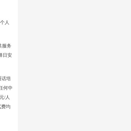
上个人
共服务
择日安
通话培
任何中
元/人
试费均