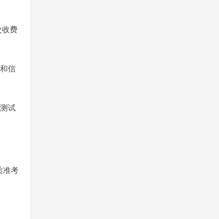
改收费
间和信
平测试
纸质准考