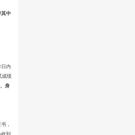
带其中
作日内
试成绩
、身
证书，
心收到