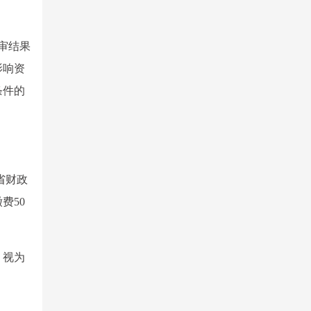
初审结果
影响资
条件的
省财政
费50
，视为