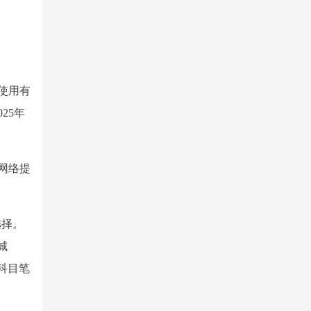
使用有
25年
网络提
选择。
城
科目笔