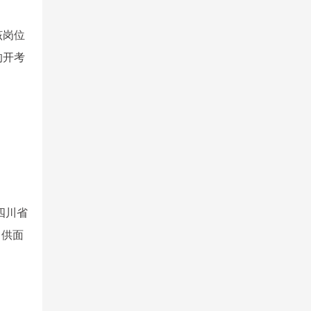
该岗位
的开考
录四川省
（供面