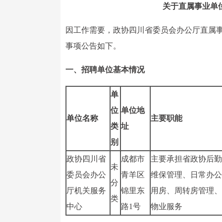
关于直属事业单位
因工作需要，政协四川省委员会办公厅直属
事项公告如下。
一、招聘单位基本情况
单
位
单位地
单位名称
主要职能
类
址
别
政协四川省
成都市
主要承担省政协后勤
未
委员会办公
青羊区
维保管理、日常办公
分
厅机关服务
锦里东
用房、周转房管理、
类
中心
路1号
物业服务