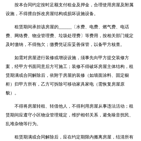
按本合同约定按时足额支付租金及押金，合理使用房屋及附属
设施，不得擅自拆改房屋结构或损坏设施设备。
租赁期间承担该房屋的______〔水费、电费、燃气费、电话
费、网络费、物业管理费、垃圾处理费〕等费用，按相关部门规定
及时缴纳，不得拖欠；缴费凭证应妥善保管，以备甲方核查。
如需对房屋进行装修或增设设施，须事先向甲方提交装修方
案，经甲方书面同意后方可施工；装修不得破坏房屋主体结构，租
赁期满或合同解除后，依附于房屋的装修（如墙面涂料、固定橱
柜）归甲方所有，乙方可拆除可移动家具家电（需恢复房屋原
貌）。
不得将房屋转租、转借他人，不得利用房屋从事违法活动；租
赁期间应遵守小区物业管理规定，维护相邻关系，避免噪音扰民、
乱堆杂物等行为。
租赁期满或合同解除后，应在约定期限内搬离房屋，结清所有