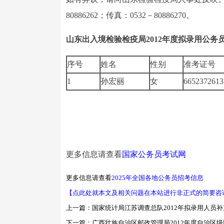
80886262；传真：0532－80886270。
山东出入境检验检疫局2012年度拟录用公务
序号
姓名
性别
准考证号
1
孙宏丽
女
6652372613
更多信息请查看
国家公务员考试网
更多信息请查看
2025年全国各地公务员招考信息
【点此处就本文及相关问题在本站进行非正式的简要咨
上一篇：
国家统计局江苏调查总队2012年拟录用人员
下一篇：
广西壮族自治区邮政管理局2012年度自治区