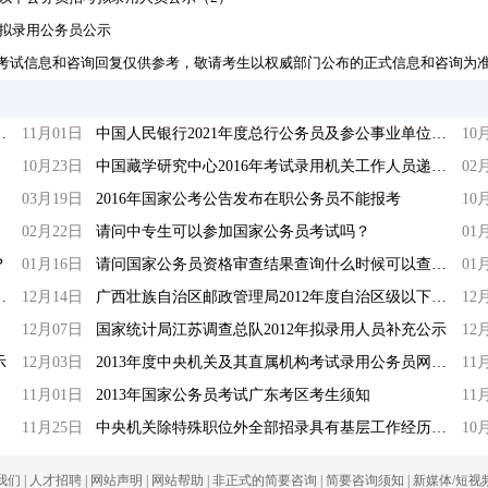
度拟录用公务员公示
考试信息和咨询回复仅供参考，敬请考生以权威部门公布的正式信息和咨询为
公务员（贵州考区）报名确认等通知
11月01日
中国人民银行2021年度总行公务员及参公事业单位工作人员考录公告
10
10月23日
中国藏学研究中心2016年考试录用机关工作人员递补公告
02
03月19日
2016年国家公考公告发布在职公务员不能报考
10
02月22日
请问中专生可以参加国家公务员考试吗？
01
？
01月16日
请问国家公务员资格审查结果查询什么时候可以查询？
01
下公务员招考拟录用人员公示
12月14日
广西壮族自治区邮政管理局2012年度自治区级以下公务员招考拟录用人员公示（2）
12
12月07日
国家统计局江苏调查总队2012年拟录用人员补充公示
12
示
12月03日
2013年度中央机关及其直属机构考试录用公务员网上报名确认时间延长公告
11
11月01日
2013年国家公务员考试广东考区考生须知
11
11月25日
中央机关除特殊职位外全部招录具有基层工作经历的人员
10
我们
|
人才招聘
|
网站声明
|
网站帮助
|
非正式的简要咨询
|
简要咨询须知
|
新媒体/短视