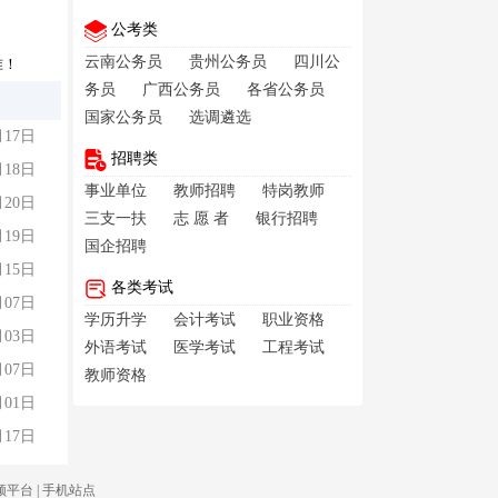
公考类
云南公务员
贵州公务员
四川公
准！
务员
广西公务员
各省公务员
国家公务员
选调遴选
月17日
招聘类
月18日
事业单位
教师招聘
特岗教师
月20日
三支一扶
志 愿 者
银行招聘
月19日
国企招聘
月15日
各类考试
月07日
学历升学
会计考试
职业资格
月03日
外语考试
医学考试
工程考试
月07日
教师资格
月01日
月17日
频平台
|
手机站点