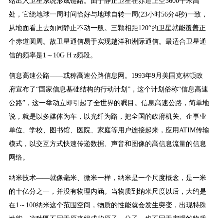
站出入卫星系统形成链路。由于静止卫星在赤道上空3600千米高
处，它绕地球一周时间恰好与地球自转一周(23小时56分4秒)一致，
从地面看上去如同静止不动一般。三颗相距120°的卫星就能覆盖正
个赤道圆周。故卫星通信易于实现越洋和洲际通信。最适合卫星通
信的频率是1～10G H z频段。
信息高速公路——或称高速公路信息网。1993年9月美国克林顿政
府宣布了“国家信息基础结构的行动计划”，这个计划俗称“信息高速
公路”，这一举动立即引起了全世界的瞩目。信息高速公路，简单地
说，就是以多媒体为车，以光纤为路，把全国的政府机关、企事业
单位、学校、图书馆、医院、家庭等用户连接起来，应用ATIM传输
模式，以交互方式快速传递数据、声音和图像的高信息流量的信息
网络。
纳米技术——就像毫米、微米一样，纳米是一个尺度概念，是一米
的十亿分之一，并没有物理内涵。当物质到纳米尺度以后，大约是
在1～100纳米这个范围空间，物质的性能就会发生突变，出现特殊