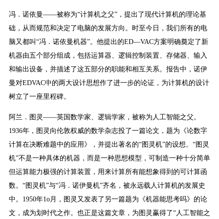
冯．诺依曼——被称为“计算机之父”，提出了现代计算机的理论基
础，从而规范和决定了电脑的发展方向。时至今日，我们所有的电
脑又都叫“冯．诺依曼机器”。他提出的ED—VAC方案明确奠定了新
机器由五个部分组成，包括运算器、逻辑控制装置、存储器、输入
和输出设备，并描述了这五部分的职能和相互关系。报告中，诺伊
曼对EDVAC中的两大设计思想作了进一步的论证，为计算机的设计
树立了一座里程碑。
阿兰．图灵——英国数学家、逻辑学家，被称为人工智能之父。
1936年，图灵向伦敦权威的数学杂志投了一篇论文，题为《论数字
计算在决断难题中的应用》，并提出著名的“图灵机”的设想。“图灵
机”不是一种具体的机器，而是一种思想模型，可制造一种十分简单
但运算能力极强的计算装置，用来计算所有能想象得到的可计算函
数。“图灵机”与“冯．诺伊曼机”齐名，被永远载人计算机的发展史
中。1950年1o月，图灵又发表了另一篇题为《机器能思考吗》的论
文，成为划时代之作。也正是这篇文章，为图灵赢得了“人工智能之