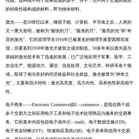
性能。这种既不同于原来组成的原子、分子，也不同于宏观的物质
的特殊性能构成的材料，即为纳米材料。
激光——是20世纪以来，继原子能、计算机、半导体之后，人类的
又一重大发明，被称为“最快的刀”、“最准的尺”、“最亮的光”和“奇
异的激光”。它的原理早在1916年已被著名的物理学家爱因斯坦发
现，但要直到1958年激光才被首次成功制造。50多年来以激光器为
基础的激光技术有了迅速的发展，已广泛地应用于军事、医学、工
农业生产、能源动力、通信、信息处理、文化艺术、科研等各个领
域，取得了相当良好的经济效益和社会效益。激光被誉为“神奇之
光”，主要有四大特性：激光高亮度、高方向性、高单色性和高相干
性。
电子商务——Electronic Commerce或E—commerce，是指在两个或
多个交易方之间应用电子工具和电子技术处理商品与服务的交易事
务。它的基本内容包括电子函件(E—mail)、电子数据交换(EDI)、
电子资金转帐(EFT)、快速响应系统(QR)、电子表单和信用卡交易