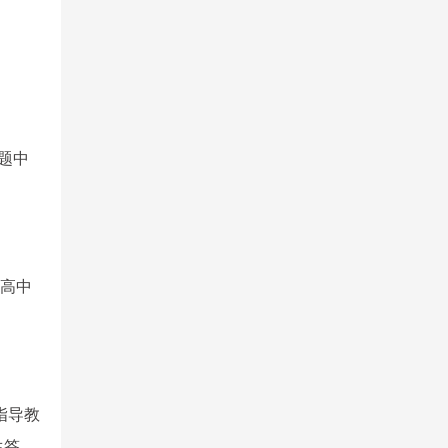
题中
与高中
指导教
生答