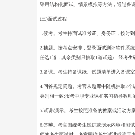
采用结构化面试、情景模拟等方法，通过备
(三)面试过程
1.候考。考生持面试准考证、身份证，按时
2.抽题。按考点安排，登录面试测评软件系
任选1道，其余类别只抽取1道试题)，经考
3.备课。考生持备课纸、试题清单进入备课
4.回答规定问题。考官从题库中随机抽取2
类别相一致;报考中职专业课和实习指导教师
5.试讲/演示。考生按照准备的教案或活动方
6.答辩。考官围绕考生试讲或演示内容和测
师的考生面试时，考官围绕考生试讲或演示