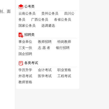
公考类
类别、面
云南公务员
贵州公务员
四川公
务员
广西公务员
各省公务员
国家公务员
选调遴选
招聘类
事业单位
教师招聘
特岗教师
三支一扶
志 愿 者
银行招聘
国企招聘
各类考试
学历升学
会计考试
职业资格
外语考试
医学考试
工程考试
教师资格