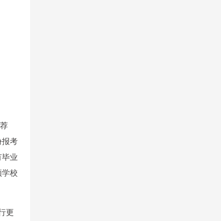
推荐
份报考
有毕业
须学校
行更