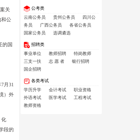
公考类
档案关
云南公务员
贵州公务员
四川公
构和公
务员
广西公务员
各省公务员
国家公务员
选调遴选
证的国
招聘类
事业单位
教师招聘
特岗教师
三支一扶
志 愿 者
银行招聘
国企招聘
各类考试
7月31
学历升学
会计考试
职业资格
境）外
外语考试
医学考试
工程考试
教师资格
、化
学段的