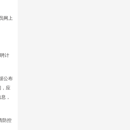
员网上
招聘计
据公布
问，应
信息，
情防控