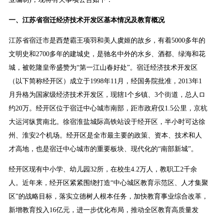
一、江苏省宿迁经济技术开发区基本情况及教育概况
江苏省宿迁市是西楚霸王项羽和美人虞姬的故乡，有着5000多年的
文明史和2700多年的建城史，是驰名中外的水乡、酒都、绿海和花
城，被乾隆皇帝盛赞为“第一江山春好处”。宿迁经济技术开发区
（以下简称经开区）成立于1998年11月，经国务院批准，2013年1
月升格为国家级经济技术开发区，现辖1个乡镇、3个街道，总人ロ
约20万。经开区位于宿迁中心城市南部，距市政府仅1.5公里，京杭
大运河纵贯南北。徐宿淮盐城际高铁站设于经开区，半小时可达徐
州、淮安2个机场。经开区是全市最主要的政策、资本、技术和人
才高地，也是宿迁中心城市的重要板块、现代化的“南部新城”。
经开区现有中小学、幼儿园32所，在校生4.2万人，教职工2千余
人。近年来，经开区紧紧围绕打造“中心城区教育示范区、人才集聚
区”的战略目标，落实立德树人根本任务，加快教育事业综合改革，
新增教育投入16亿元，进一步优化布局，推动全区教育高质量发