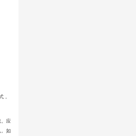
式，
息。应
认。如