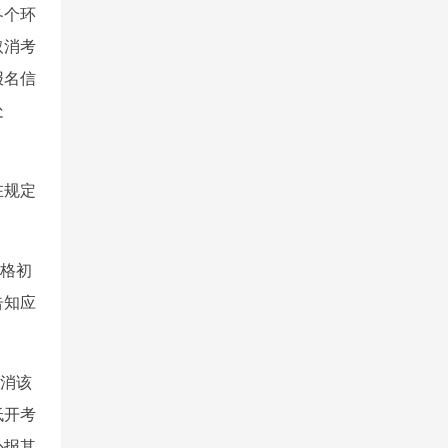
各个环
取消考
报名信
处
在规定
资格初
告知应
取消该
低开考
补报其