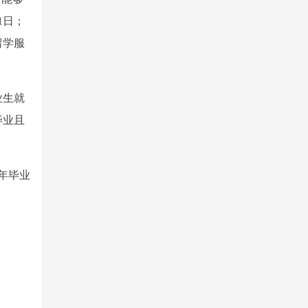
1日；
留学服
业生就
毕业且
年毕业