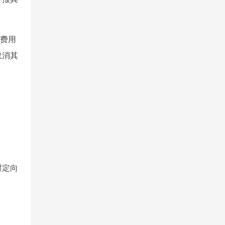
试费用
取消其
村定向