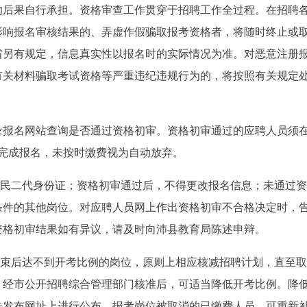
的后果自行承担。资格审查工作贯穿于招聘工作全过程。在招聘
影响报名审核结果的、弄虚作假骗取报考资格者，将随时终止或
省另有规定，信息真实性以报名时的实际情况为准。对恶意注册
有关材料骗取考试资格等严重违纪违规行为的，将按照有关规定
录报名网站查询是否通过资格初审。资格初审通过的应聘人员须
即完成报名，未按时缴费视为自动放弃。
居民二代身份证；资格初审通过后，不得更改报名信息；未通过
条件的其他岗位。对应聘人员网上作出资格初审不合格决定时，
资格初审结果如有异议，请及时向沛县教育局陈述申辩。
结束后达不到开考比例的岗位，原则上相应核减招聘计划，直至
，经市公开招聘综合管理部门核准后，可适当降低开考比例。降
告发布网址上进行公布。报考岗位被取消的已缴费人员，可重新