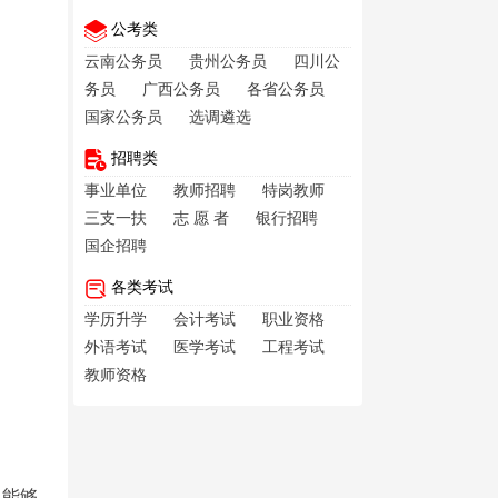
公考类
云南公务员
贵州公务员
四川公
务员
广西公务员
各省公务员
国家公务员
选调遴选
招聘类
事业单位
教师招聘
特岗教师
三支一扶
志 愿 者
银行招聘
国企招聘
各类考试
学历升学
会计考试
职业资格
外语考试
医学考试
工程考试
教师资格
，能够