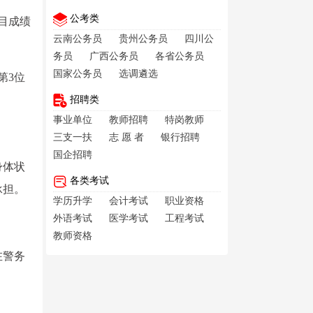
公考类
目成绩
云南公务员
贵州公务员
四川公
务员
广西公务员
各省公务员
国家公务员
选调遴选
第3位
招聘类
事业单位
教师招聘
特岗教师
三支一扶
志 愿 者
银行招聘
国企招聘
身体状
各类考试
承担。
学历升学
会计考试
职业资格
外语考试
医学考试
工程考试
。
教师资格
在警务
。