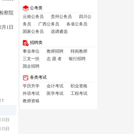
公考类
检察院
云南公务员
贵州公务员
四川公
务员
广西公务员
各省公务员
年2月1日
国家公务员
选调遴选
招聘类
事业单位
教师招聘
特岗教师
三支一扶
志 愿 者
银行招聘
国企招聘
各类考试
学历升学
会计考试
职业资格
外语考试
医学考试
工程考试
准！
教师资格
月15日
月15日