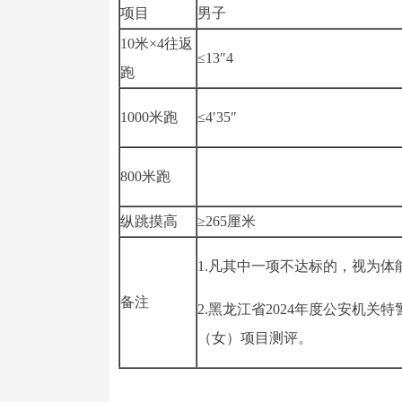
项目
男子
10米×4往返
≤13″4
跑
1000米跑
≤4′35″
800米跑
纵跳摸高
≥265厘米
1.凡其中一项不达标的，视为体
备注
2.黑龙江省2024年度公安机关
（女）项目测评。