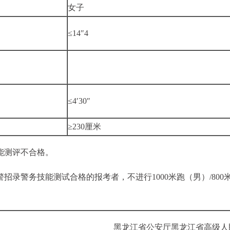
女子
≤14″4
≤4′30″
≥230厘米
能测评不合格。
特警招录警务技能测试合格的报考者，不进行1000米跑（男）/800
黑龙江省公安厅黑龙江省高级人