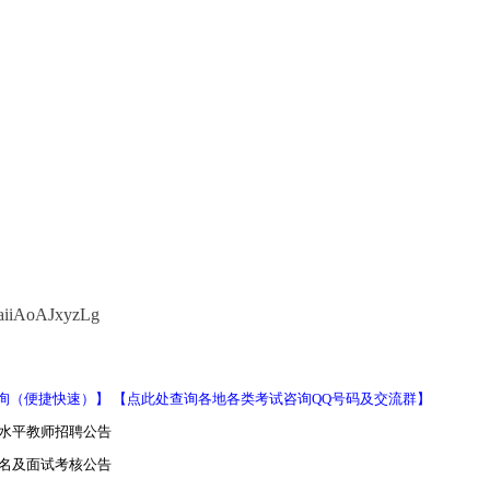
aiiAoAJxyzLg
询（便捷快速）】
【点此处查询各地各类考试咨询QQ号码及交流群】
高水平教师招聘公告
报名及面试考核公告