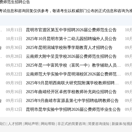
公费师范生招聘公告
考试信息和咨询回复仅供参考，敬请考生以权威部门公布的正式信息和咨询为
招聘编外紧缺临聘数学教师公告
10月11日
昆明市官渡区第五中学招聘2026届公费师范生公告
10
10月11日
2025年10月昆明市第十二幼儿园招聘编外人员公告
10
告
09月30日
2025年昆明润城学校秋季学期教育人才招聘公告
09
2026年应届生招聘公告
09月28日
云南师大附中呈贡学校2026届公费师范生招聘公告
09
09月23日
2025年昆一中富民学校（富民一中）教学辅助人员招聘公告
09
09月22日
云南师范大学实验中学昆明湖校区2026届公费师范毕业生招聘公告
09
09月19日
2025年9月昆明西南联大研究院附属学校教师招聘公告
09
09月16日
2025年曲靖经开区卓然学校教师补充岗位招聘公告
09
告
09月15日
2025年9月曲靖市富源县第七中学招聘临聘教师公告
09
09月12日
昆明市昆华实验中学招聘2026届公费师范毕业生公告
09
我们
|
人才招聘
|
网站声明
|
网站帮助
|
非正式的简要咨询
|
简要咨询须知
|
新媒体/短视