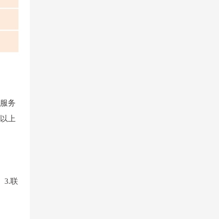
愿服务
及以上
）3.联