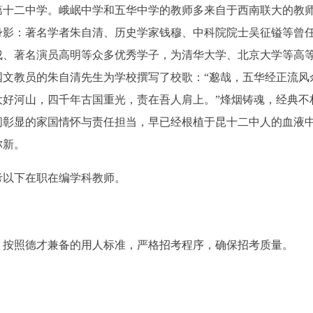
市第十二中学。峨岷中学和五华中学的教师多来自于西南联大的教
身影：著名学者朱自清、历史学家钱穆、中科院院士吴征镒等曾
成、著名演员高明等众多优秀学子，为清华大学、北京大学等高
国文教员的朱自清先生为学校撰写了校歌：“邈哉，五华经正流风
大好河山，四千年古国重光，责在吾人肩上。”烽烟铸魂，经典不
间彰显的家国情怀与责任担当，早已经根植于昆十二中人的血液
弥新。
考以下在职在编学科教师。
，按照德才兼备的用人标准，严格招考程序，确保招考质量。