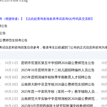
TWG107PSlwYEhg
询（便捷快速）】
【点此处查询各地各类考试咨询QQ号码及交流群】
师公告
公告
届公费师范生招考公告
考试信息和咨询回复仅供参考，敬请考生以权威部门公布的正式信息和咨询为
招聘编外紧缺临聘数学教师公告
10月11日
昆明市官渡区第五中学招聘2026届公费师范生公告
10
10月11日
2025年10月昆明市第十二幼儿园招聘编外人员公告
10
告
09月30日
2025年昆明润城学校秋季学期教育人才招聘公告
09
2026年应届生招聘公告
09月28日
云南师大附中呈贡学校2026届公费师范生招聘公告
09
09月23日
2025年昆一中富民学校（富民一中）教学辅助人员招聘公告
09
09月22日
云南师范大学实验中学昆明湖校区2026届公费师范毕业生招聘公告
09
09月19日
2025年9月昆明西南联大研究院附属学校教师招聘公告
09