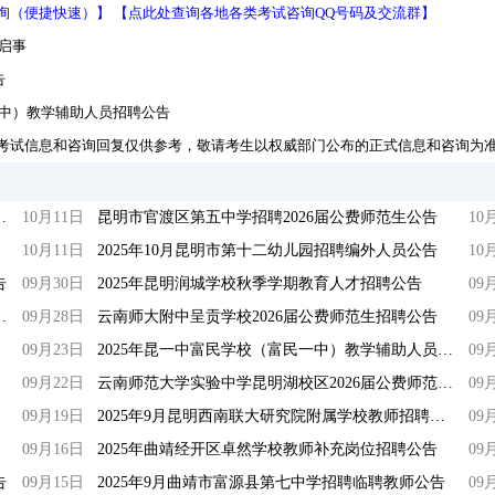
询（便捷快速）】
【点此处查询各地各类考试咨询QQ号码及交流群】
启事
告
一中）教学辅助人员招聘公告
考试信息和咨询回复仅供参考，敬请考生以权威部门公布的正式信息和咨询为
招聘编外紧缺临聘数学教师公告
10月11日
昆明市官渡区第五中学招聘2026届公费师范生公告
10
10月11日
2025年10月昆明市第十二幼儿园招聘编外人员公告
10
告
09月30日
2025年昆明润城学校秋季学期教育人才招聘公告
09
2026年应届生招聘公告
09月28日
云南师大附中呈贡学校2026届公费师范生招聘公告
09
09月23日
2025年昆一中富民学校（富民一中）教学辅助人员招聘公告
09
09月22日
云南师范大学实验中学昆明湖校区2026届公费师范毕业生招聘公告
09
09月19日
2025年9月昆明西南联大研究院附属学校教师招聘公告
09
09月16日
2025年曲靖经开区卓然学校教师补充岗位招聘公告
09
告
09月15日
2025年9月曲靖市富源县第七中学招聘临聘教师公告
09