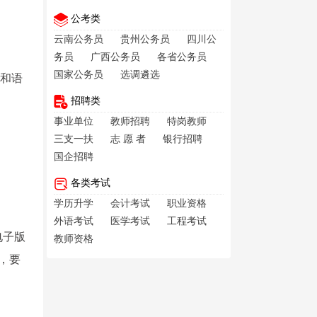
公考类
云南公务员
贵州公务员
四川公
务员
广西公务员
各省公务员
国家公务员
选调遴选
力和语
招聘类
事业单位
教师招聘
特岗教师
三支一扶
志 愿 者
银行招聘
国企招聘
各类考试
学历升学
会计考试
职业资格
外语考试
医学考试
工程考试
电子版
教师资格
名，要