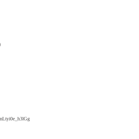
）
mLtyi0e_h3lGg