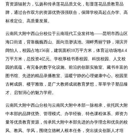
育资源辐射力，弘扬和传承莲花品质文化，彰显莲花品质教育品
牌，通过合作双方的资源优势强强联合，保障学校高起点办学、高
标准定位、高质量发展。
云南民大附中西山分校位于云南现代工业发祥地——昆明市西山区
海口街道，背靠巍巍西山、面向浩渺滇池。湖畔秀丽宁静，湖滨开
阔怡人，校园占地156亩，建筑面积10万平方米，体育运动场地4.4
万平方米，总投资4亿元。学校厚植书香校园、科技校园、人文校
园的底蕴，有完备的数字化设施、前沿的创新实验室、藏书丰富的
图书馆、先进的精品录播教室、温暖宁静的心理健康中心。校园里
古树成荫、楼宇雅致，是广大教师成就教育梦想，莘莘学子塑品臻
才、启智润心的魅力学府。
云南民大附中西山分校与云南民大附中本部一脉相承，依托民大附
中本部的品牌优势、管理模式、办学经验、特色课程体系、师资力
量等优质教育资源，传承民大附中本部先进的办学理念和优良的校
风、教风、学风，围绕立德树人根本任务，突出拔尖创新人才培