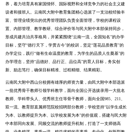
养，着力培育具有家国情怀、国际视野和全球竞争力的社会主义建
设者和接班人。云南民大附中教育集团精心选派了一支治校经验丰
富、管理业绩突出的优秀管理团队负责全面管理，学校的课程设
置、内部管理、教学教研、综合评价等与民大附中本部保持同步，
形成共建共治共享格局，并紧紧围绕“云南一流，全国知名”的办学
目标，坚守“德行天下，学贯古今”的校训，坚定“莲花品质教育”的
办学定位，践行“做有生命温度的教育，为学生的品质人生奠基”的
办学理念，坚持“品德好、品行正、品位高”的育人目标，务实创
新、励志笃行，确保目标精准、过程精细、结果精彩。
云南民大附中西山分校拥有雄厚的师资力量，由民大附中本部选派
一批优秀骨干教师引领学科教学，面向全国公开选拔录用一大批名
教师、学科带头人、优秀班主任等骨干教师，面向全国985、211、
双一流、教育部直属师范院校招聘部分教师；学校坚持“以学生成长
为本、以教师提升为本、以学校发展为本”的价值观，搭建与民大附
中本部同向发展、同频交流的教师提升机制，打造了一支师德高
尚、业务精湛、素质一流、精益求精的高素质、专业化、创新型教