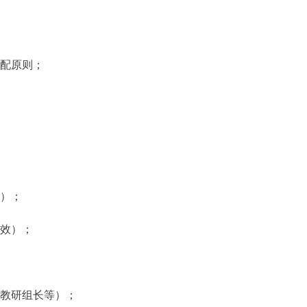
分配原则；
：
等）；
绩效）；
、教研组长等）；