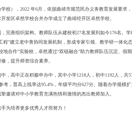
校），2022 年6月，依据曲靖市规范民办义务教育发展要求
术开发区卓然学校合并办学成立了曲靖经开区卓然学校。
，完善组织架构。教师队伍从建校初27名发展到如今176名。学
工程”建立老中青协同发展机制，形成专家引领、教学研一体化
校地合作”实验校，卓然通过“双链融合”助力教师队伍沉淀。假
研修，提升师资综合素养。
中，高中正在积极申办中，其中小学1218人，初中1192人，共5
人参考，普高上线率达95.4%，年级平均分627分。随着办学规模
诚挚邀请对中小学教育充满热情和激情的杰出教师加入。
携手为培养更多优秀人才而努力！