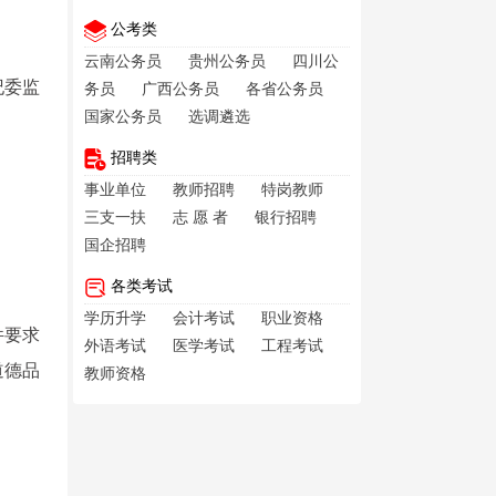
公考类
云南公务员
贵州公务员
四川公
纪委监
务员
广西公务员
各省公务员
国家公务员
选调遴选
招聘类
事业单位
教师招聘
特岗教师
三支一扶
志 愿 者
银行招聘
国企招聘
各类考试
学历升学
会计考试
职业资格
件要求
外语考试
医学考试
工程考试
道德品
教师资格