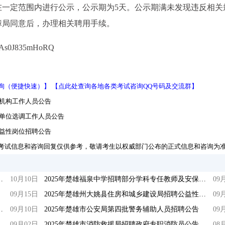
在一定范围内进行公示，公示期为5天。公示期满未发现违反相关
障局同意后，办理相关聘用手续。
pEAs0J835mHoRQ
询（便捷快速）】
【点此处查询各地各类考试咨询QQ号码及交流群】
疗机构工作人员公告
业单位选调工作人员公告
公益性岗位招聘公告
考试信息和咨询回复仅供参考，敬请考生以权威部门公布的正式信息和咨询为
管理局合同制员工招聘公告
10月10日
2025年楚雄福泉中学招聘部分学科专任教师及安保人员公告（二）
09
09月15日
2025年楚雄州大姚县住房和城乡建设局招聘公益性岗位工作人员公告
09
一批警务辅助人员招聘公告
09月10日
2025年楚雄市公安局第四批警务辅助人员招聘公告
09
09月02日
2025年楚雄市消防救援局招聘政府专职消防员公告
08