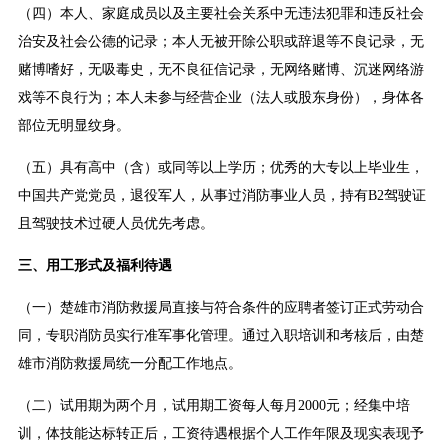
（四）本人、家庭成员以及主要社会关系中无违法犯罪和违反社会
治安及社会公德的记录；本人无被开除公职或辞退等不良记录，无
赌博嗜好，无吸毒史，无不良征信记录，无网络赌博、沉迷网络游
戏等不良行为；本人未参与经营企业（法人或股东身份），身体各
部位无明显纹身。
（五）具有高中（含）或同等以上学历；优秀的大专以上毕业生，
中国共产党党员，退役军人，从事过消防事业人员，持有B2驾驶证
且驾驶技术过硬人员优先考虑。
三、用工形式及福利待遇
（一）楚雄市消防救援局直接与符合条件的应聘者签订正式劳动合
同，专职消防员实行准军事化管理。通过入职培训和考核后，由楚
雄市消防救援局统一分配工作地点。
（二）试用期为两个月，试用期工资每人每月2000元；经集中培
训，体技能达标转正后，工资待遇根据个人工作年限及现实表现予