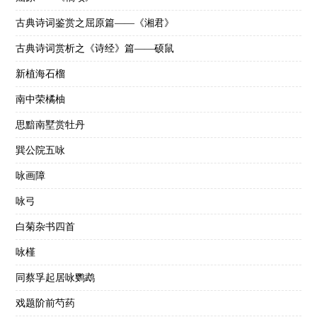
古典诗词鉴赏之屈原篇——《湘君》
古典诗词赏析之《诗经》篇——硕鼠
新植海石榴
南中荣橘柚
思黯南墅赏牡丹
巽公院五咏
咏画障
咏弓
白菊杂书四首
咏槿
同蔡孚起居咏鹦鹉
戏题阶前芍药