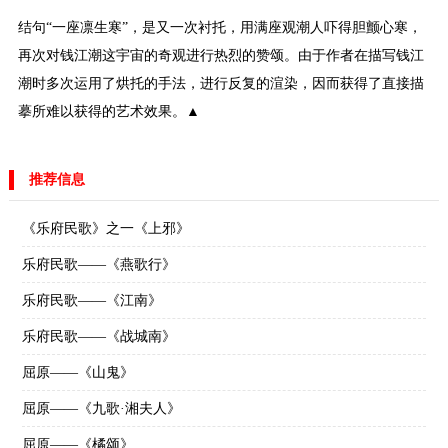
结句“一座凛生寒”，是又一次衬托，用满座观潮人吓得胆颤心寒，
再次对钱江潮这宇宙的奇观进行热烈的赞颂。由于作者在描写钱江
潮时多次运用了烘托的手法，进行反复的渲染，因而获得了直接描
摹所难以获得的艺术效果。▲
推荐信息
《乐府民歌》之一《上邪》
乐府民歌——《燕歌行》
乐府民歌——《江南》
乐府民歌——《战城南》
屈原——《山鬼》
屈原——《九歌·湘夫人》
屈原——《橘颂》