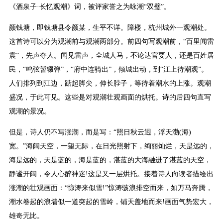
《酒泉子·长忆观潮》词，被评家誉之为咏潮“双璧”。
颜钱塘，即钱塘县令颜某，生平不详。障楼，杭州城外一观潮处。
这首诗可以分为观潮前与观潮两部分。前四句写观潮前，“百里闻雷
震”，先声夺人。闻见雷声，全城人马，不论达官要人，还是百姓居
民，“鸣弦暂辍弹”，“府中连骑出”，倾城出动，到“江上待潮观”。
人们排列到江边，踮起脚尖，伸长脖子，等待着潮水的上涨。观潮
盛况，于此可见。这些是对观潮壮观画面的烘托。诗的后四句直写
观潮的景况。
但是，诗人仍不写涨潮，而是写：“照日秋云迥，浮天渤(海)
宽。”海阔天空，一望无际，在日光照射下，绚丽灿烂，天是远的，
海是远的，天是蓝的，海是蓝的，湛蓝的大海融进了湛蓝的天空，
静谧开阔，令人心醉神迷!这是又一层烘托。接着诗人向读者描绘出
涨潮的壮观画面：“惊涛来似雪!”惊涛骇浪排空而来，如万马奔腾，
潮水卷起的浪墙似一道突起的雪岭，铺天盖地而来!画面气势宏大，
雄奇无比。