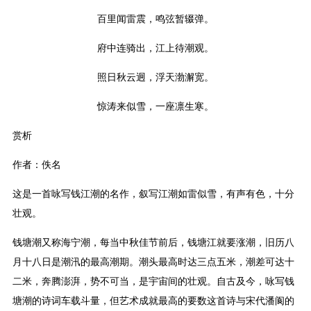
百里闻雷震，鸣弦暂辍弹。
府中连骑出，江上待潮观。
照日秋云迥，浮天渤澥宽。
惊涛来似雪，一座凛生寒。
赏析
作者：佚名
这是一首咏写钱江潮的名作，叙写江潮如雷似雪，有声有色，十分
壮观。
钱塘潮又称海宁潮，每当中秋佳节前后，钱塘江就要涨潮，旧历八
月十八日是潮汛的最高潮期。潮头最高时达三点五米，潮差可达十
二米，奔腾澎湃，势不可当，是宇宙间的壮观。自古及今，咏写钱
塘潮的诗词车载斗量，但艺术成就最高的要数这首诗与宋代潘阆的